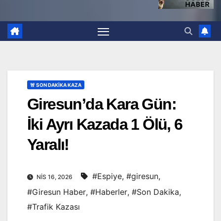
🚨 SON DAKİKA KAZA
Giresun’da Kara Gün:
İki Ayrı Kazada 1 Ölü, 6
Yaralı!
#Espiye
,
#giresun
,
NIS 16, 2026
#Giresun Haber
,
#Haberler
,
#Son Dakika
,
#Trafik Kazası