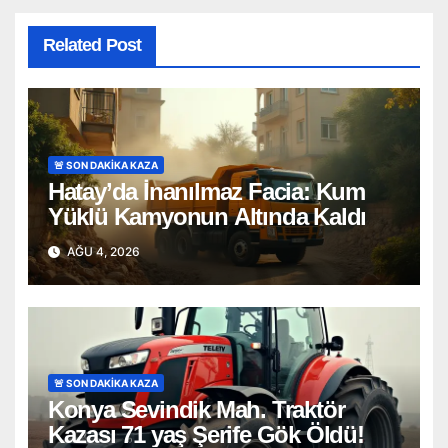
Related Post
🚨 SON DAKİKA KAZA
Hatay’da İnanılmaz Facia: Kum
Yüklü Kamyonun Altında Kaldı
AĞU 4, 2026
🚨 SON DAKİKA KAZA
Konya Sevindik Mah. Traktör
Kazası 71 yaş Şerife Gök Öldü!