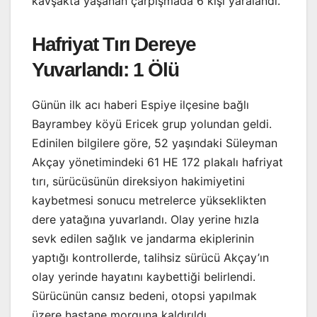
kavşakta yaşanan çarpışmada 6 kişi yaralandı.
Hafriyat Tırı Dereye
Yuvarlandı: 1 Ölü
Günün ilk acı haberi Espiye ilçesine bağlı
Bayrambey köyü Ericek grup yolundan geldi.
Edinilen bilgilere göre, 52 yaşındaki Süleyman
Akçay yönetimindeki 61 HE 172 plakalı hafriyat
tırı, sürücüsünün direksiyon hakimiyetini
kaybetmesi sonucu metrelerce yükseklikten
dere yatağına yuvarlandı. Olay yerine hızla
sevk edilen sağlık ve jandarma ekiplerinin
yaptığı kontrollerde, talihsiz sürücü Akçay’ın
olay yerinde hayatını kaybettiği belirlendi.
Sürücünün cansız bedeni, otopsi yapılmak
üzere hastane morguna kaldırıldı.