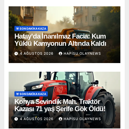
🚨 SON DAKİKA KAZA
Hatay’da İnanılmaz Facia: Kum
Yüklü Kamyonun Altında Kaldı
4 AĞUSTOS 2026
HAPISU OLAYNEWS
🚨 SON DAKİKA KAZA
Konya Sevindik Mah. Traktör
Kazası 71 yaş Şerife Gök Öldü!
4 AĞUSTOS 2026
HAPISU OLAYNEWS