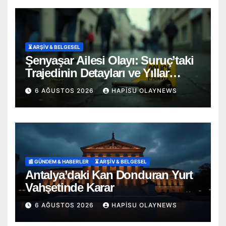
⏳ ARŞİV & BELGESEL
Şenyaşar Ailesi Olayı: Suruç’taki
Trajedinin Detayları ve Yıllar
Süren Adalet Mücadelesi
6 AĞUSTOS 2026
HAPISU OLAYNEWS
📰 GÜNDEM & HABERLER
⏳ ARŞİV & BELGESEL
Antalya’daki Kan Donduran Yurt
Vahşetinde Karar
6 AĞUSTOS 2026
HAPISU OLAYNEWS