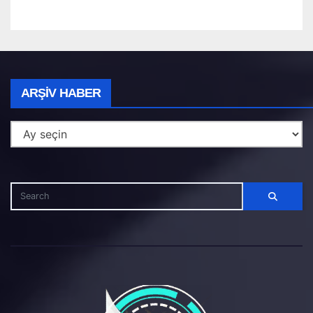
Arşiv
ARŞIV HABER
Haber