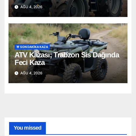
AĞU 4, 2026
🚨 SON DAKİKA KAZA
ATV Kazası; Trabzon Sis Dağında
Feci Kaza
AĞU 4, 2026
You missed