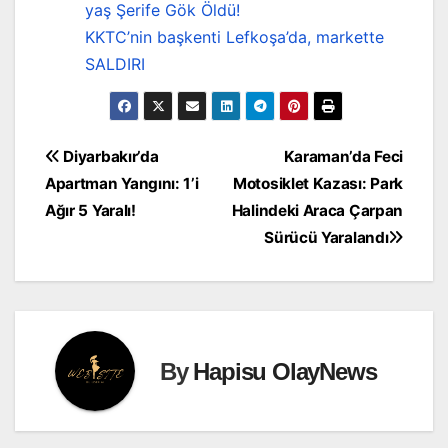
yaş Şerife Gök Öldü!
KKTC’nin başkenti Lefkoşa’da, markette
SALDIRI
Yazı
Diyarbakır’da
Karaman’da Feci
Apartman Yangını: 1’i
Motosiklet Kazası: Park
gezinmesi
Ağır 5 Yaralı!
Halindeki Araca Çarpan
Sürücü Yaralandı
By
Hapisu OlayNews