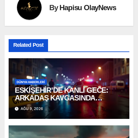
By
Hapisu OlayNews
Related Post
DÜNYA HABERLERI
ESKİŞEHİR’DE KANLI GECE:
ARKADAŞ KAVGASINDA
BIÇAKLAR KONUŞTU!
AĞU 9, 2026