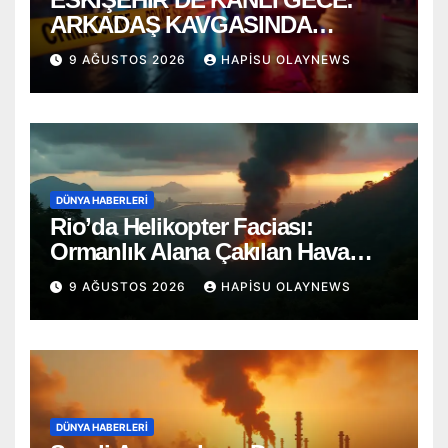
ARKADAŞ KAVGASINDA
BIÇAKLAR KONUŞTU!
9 AĞUSTOS 2026
HAPISU OLAYNEWS
DÜNYA HABERLERI
Rio’da Helikopter Faciası:
Ormanlık Alana Çakılan Hava
Aracında 4 Ölü
9 AĞUSTOS 2026
HAPISU OLAYNEWS
DÜNYA HABERLERI