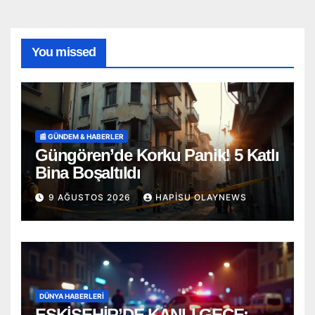
You missed
📰 GÜNDEM & HABERLER
Güngören’de Korku Panik! 5 Katlı
Bina Boşaltıldı
9 AĞUSTOS 2026
HAPISU OLAYNEWS
DÜNYA HABERLERI
ESKİŞEHİR’DE KANLI GECE: