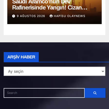
Saudi Aramco’nun Dev
Rafinerisinde Yangın! Cizan
Bölgesi Alarmda
9 AĞUSTOS 2026
HAPISU OLAYNEWS
Arşiv
ARŞIV HABER
Haber