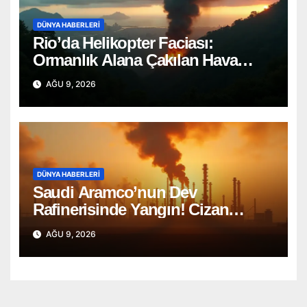
DÜNYA HABERLERI
Rio’da Helikopter Faciası:
Ormanlık Alana Çakılan Hava
Aracında 4 Ölü
AĞU 9, 2026
DÜNYA HABERLERI
Saudi Aramco’nun Dev
Rafinerisinde Yangın! Cizan
Bölgesi Alarmda
AĞU 9, 2026