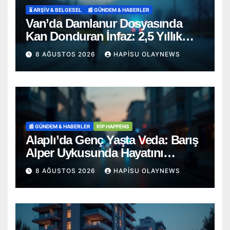
⏳ ARŞİV & BELGESEL
📰 GÜNDEM & HABERLER
Van’da Damlanur Dosyasında
Kan Donduran İnfaz: 2,5 Yıllık
‘İntihar’ Senaryosu Çöktü!
8 AĞUSTOS 2026
HAPISU OLAYNEWS
📰 GÜNDEM & HABERLER
RİP HAPPENS
Alaplı’da Genç Yaşta Veda: Barış
Alper Uykusunda Hayatını
Kaybetti
8 AĞUSTOS 2026
HAPISU OLAYNEWS