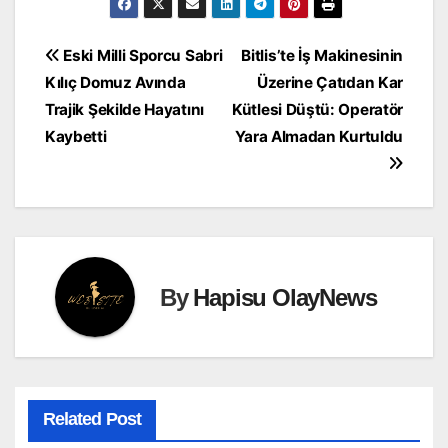
Yazı
Eski Milli Sporcu Sabri
Bitlis’te İş Makinesinin
Kılıç Domuz Avında
Üzerine Çatıdan Kar
gezinmesi
Trajik Şekilde Hayatını
Kütlesi Düştü: Operatör
Kaybetti
Yara Almadan Kurtuldu
By
Hapisu OlayNews
Related Post