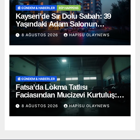
📰 GÜNDEM & HABERLER
RİP HAPPENS
Kayseri’de Sır Dolu Sabah: 39
Yaşındaki Adam Salonun
Ortasında Ölü Bulundu
8 AĞUSTOS 2026
HAPISU OLAYNEWS
📰 GÜNDEM & HABERLER
Fatsa’da Lokma Tatlısı
Faciasından Mucizevi Kurtuluş:
Saniyelerle Yarışan Heimlich
8 AĞUSTOS 2026
HAPISU OLAYNEWS
Müdahalesi!