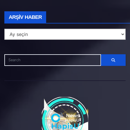
Arşiv
ARŞIV HABER
Haber