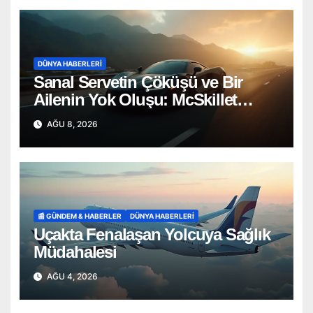
DÜNYA HABERLERI
Sanal Servetin Çöküşü ve Bir
Ailenin Yok Oluşu: McSkillet
Trajedisi
AĞU 8, 2026
📰 GÜNDEM & HABERLER
DÜNYA HABERLERI
Uçakta Fenalaşan Yolcuya Sağlık
Müdahalesi
AĞU 4, 2026