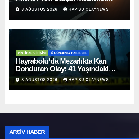
Trajedisi
8 AĞUSTOS 2026
HAPISU OLAYNEWS
✨İNTIHAR GIRIŞIMI
📰 GÜNDEM & HABERLER
Hayrabolu’da Mezarlıkta Kan
Donduran Olay: 41 Yaşındaki
Şahıs Ağaca Asılı Bulundu
8 AĞUSTOS 2026
HAPISU OLAYNEWS
Arşiv
ARŞIV HABER