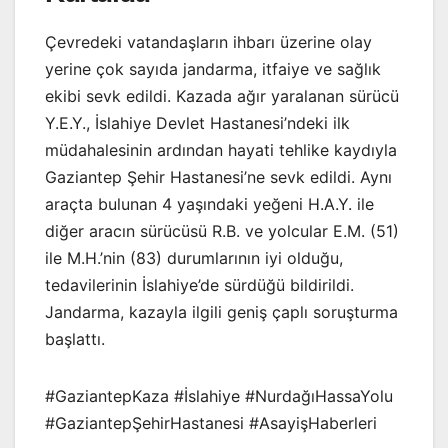
Çevredeki vatandaşların ihbarı üzerine olay
yerine çok sayıda jandarma, itfaiye ve sağlık
ekibi sevk edildi. Kazada ağır yaralanan sürücü
Y.E.Y., İslahiye Devlet Hastanesi’ndeki ilk
müdahalesinin ardından hayati tehlike kaydıyla
Gaziantep Şehir Hastanesi’ne sevk edildi. Aynı
araçta bulunan 4 yaşındaki yeğeni H.A.Y. ile
diğer aracın sürücüsü R.B. ve yolcular E.M. (51)
ile M.H.’nin (83) durumlarının iyi olduğu,
tedavilerinin İslahiye’de sürdüğü bildirildi.
Jandarma, kazayla ilgili geniş çaplı soruşturma
başlattı.
#GaziantepKaza #İslahiye #NurdağıHassaYolu
#GaziantepŞehirHastanesi #AsayişHaberleri