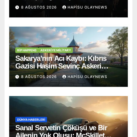
Yolculuğuna Uğurlandı
8 AĞUSTOS 2026
HAPISU OLAYNEWS
RİP HAPPENS
ASKERIYE MILITARY
Sakarya’nın Acı Kaybı: Kıbrıs
Gazisi Haşim Sevinç Askeri
Törenle Ebediyete Uğurlandı
8 AĞUSTOS 2026
HAPISU OLAYNEWS
DÜNYA HABERLERI
Sanal Servetin Çöküşü ve Bir
Ailenin Yok Oluşu: McSkillet