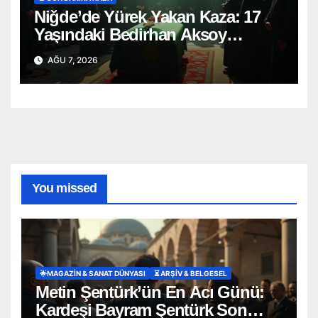
Niğde’de Yürek Yakan Kaza: 17
Yaşındaki Bedirhan Aksoy
Toprağa Verildi
AĞU 7, 2026
You missed
🌟MAGAZIN & SANAT DÜNYASI
⏳ ARŞİV & BELGESEL
Metin Şentürk’ün En Acı Günü:
Kardeşi Bayram Şentürk Son