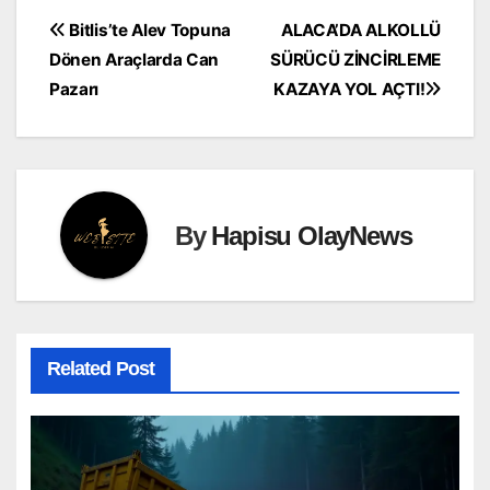
Yazı
Bitlis’te Alev Topuna
ALACA’DA ALKOLLÜ
Dönen Araçlarda Can
SÜRÜCÜ ZİNCİRLEME
gezinmesi
Pazarı
KAZAYA YOL AÇTI!
By
Hapisu OlayNews
Related Post