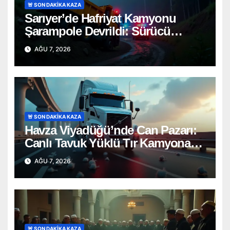
🚨 SON DAKİKA KAZA
Sarıyer’de Hafriyat Kamyonu
Şarampole Devrildi: Sürücü
Güçlükle Kurtarıldı
AĞU 7, 2026
🚨 SON DAKİKA KAZA
Havza Viyadüğü’nde Can Pazarı:
Canlı Tavuk Yüklü Tır Kamyona
Ok Gibi Saplandı!
AĞU 7, 2026
🚨 SON DAKİKA KAZA