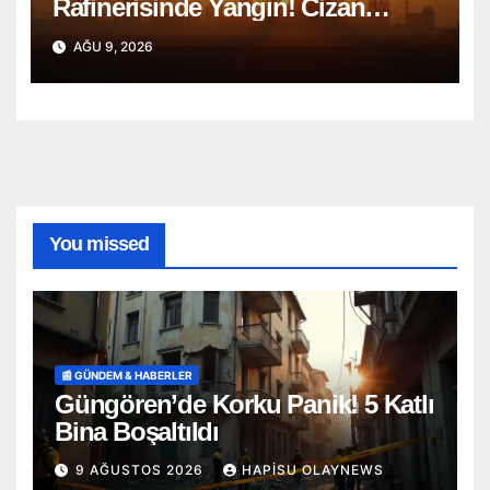
Rafinerisinde Yangın! Cizan
Bölgesi Alarmda
AĞU 9, 2026
You missed
📰 GÜNDEM & HABERLER
Güngören’de Korku Panik! 5 Katlı
Bina Boşaltıldı
9 AĞUSTOS 2026
HAPISU OLAYNEWS