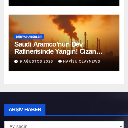
DÜNYA HABERLERI
Saudi Aramco’nun Dev
Rafinerisinde Yangın! Cizan
Bölgesi Alarmda
9 AĞUSTOS 2026
HAPISU OLAYNEWS
Arşiv
ARŞIV HABER
Haber