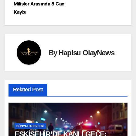
Milisler Arasında 8 Can
Kaybı
By
Hapisu OlayNews
Related Post
DÜNYA HABERLERI
ESKİŞEHİR’DE KANLI GECE: