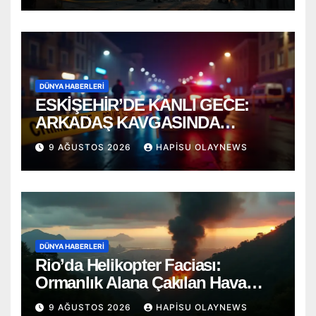
DÜNYA HABERLERI
ESKİŞEHİR’DE KANLI GECE:
ARKADAŞ KAVGASINDA
BIÇAKLAR KONUŞTU!
9 AĞUSTOS 2026
HAPISU OLAYNEWS
DÜNYA HABERLERI
Rio’da Helikopter Faciası:
Ormanlık Alana Çakılan Hava
Aracında 4 Ölü
9 AĞUSTOS 2026
HAPISU OLAYNEWS