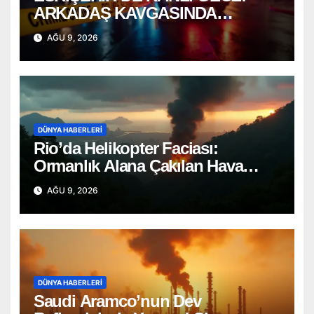
ARKADAŞ KAVGASINDA
BIÇAKLAR KONUŞTU!
AĞU 9, 2026
DÜNYA HABERLERI
Rio’da Helikopter Faciası:
Ormanlık Alana Çakılan Hava
Aracında 4 Ölü
AĞU 9, 2026
DÜNYA HABERLERI
Saudi Aramco’nun Dev