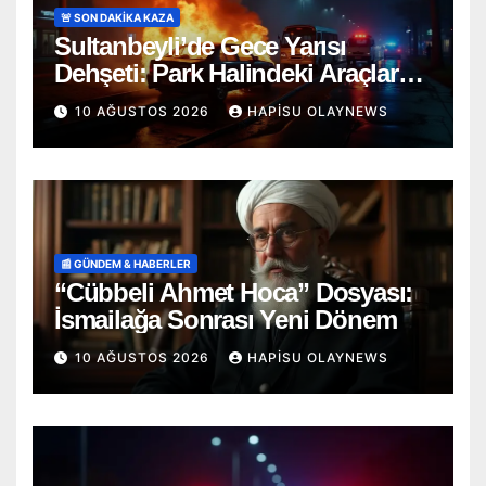
🚨 SON DAKİKA KAZA
Sultanbeyli’de Gece Yarısı
Dehşeti: Park Halindeki Araçlara
Çarpan Otomobil Alev Alev
10 AĞUSTOS 2026
HAPISU OLAYNEWS
Yandı!
📰 GÜNDEM & HABERLER
“Cübbeli Ahmet Hoca” Dosyası:
İsmailağa Sonrası Yeni Dönem
10 AĞUSTOS 2026
HAPISU OLAYNEWS