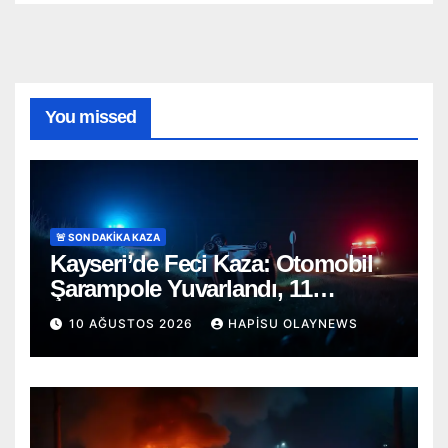
You missed
🚨 SON DAKİKA KAZA
Kayseri’de Feci Kaza: Otomobil
Şarampole Yuvarlandı, 11
Yaşındaki Jinda Kurtarılamadı!
10 AĞUSTOS 2026
HAPISU OLAYNEWS