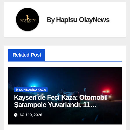
By
Hapisu OlayNews
Related Post
🚨 SON DAKİKA KAZA
Kayseri’de Feci Kaza: Otomobil
Şarampole Yuvarlandı, 11
Yaşındaki Jinda Kurtarılamadı!
AĞU 10, 2026