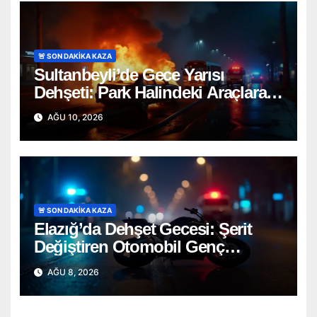
🚨 SON DAKİKA KAZA
Sultanbeyli’de Gece Yarısı
Dehşeti: Park Halindeki Araçlara
Çarpan Otomobil Alev Alev Yandı!
AĞU 10, 2026
🚨 SON DAKİKA KAZA
Elazığ’da Dehşet Gecesi: Şerit
Değiştiren Otomobil Genç
Motosikletçiyi Hayattan Kopardı
AĞU 8, 2026