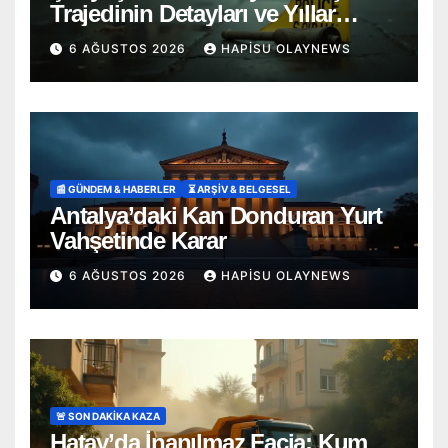
Trajedinin Detayları ve Yıllar
Süren Adalet Mücadelesi
6 AĞUSTOS 2026
HAPISU OLAYNEWS
📰 GÜNDEM & HABERLER
⏳ ARŞİV & BELGESEL
Antalya’daki Kan Donduran Yurt
Vahşetinde Karar
6 AĞUSTOS 2026
HAPISU OLAYNEWS
🚨 SON DAKİKA KAZA
Hatay’da İnanılmaz Facia: Kum