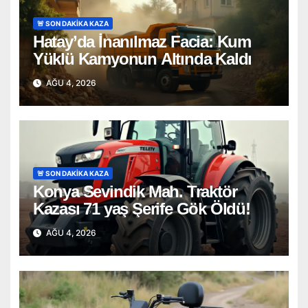
🚨 SON DAKİKA KAZA
Hatay’da İnanılmaz Facia: Kum
Yüklü Kamyonun Altında Kaldı
AĞU 4, 2026
🚨 SON DAKİKA KAZA
Konya Sevindik Mah. Traktör
Kazası 71 yaş Şerife Gök Öldü!
AĞU 4, 2026