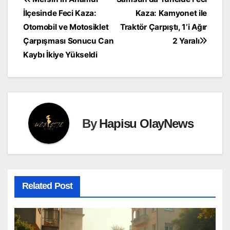
Yazı
İlçesinde Feci Kaza:
Kaza: Kamyonet ile
gezinmesi
Otomobil ve Motosiklet
Traktör Çarpıştı, 1’i Ağır
Çarpışması Sonucu Can
2 Yaralı
Kaybı İkiye Yükseldi
By
Hapisu OlayNews
Related Post