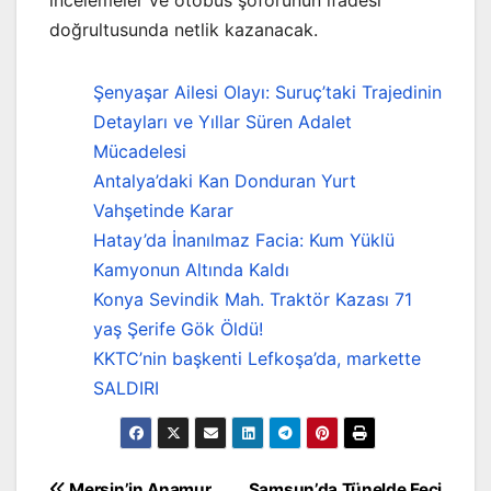
doğrultusunda netlik kazanacak.
Şenyaşar Ailesi Olayı: Suruç’taki Trajedinin
Detayları ve Yıllar Süren Adalet
Mücadelesi
Antalya’daki Kan Donduran Yurt
Vahşetinde Karar
Hatay’da İnanılmaz Facia: Kum Yüklü
Kamyonun Altında Kaldı
Konya Sevindik Mah. Traktör Kazası 71
yaş Şerife Gök Öldü!
KKTC’nin başkenti Lefkoşa’da, markette
SALDIRI
Mersin’in Anamur
Samsun’da Tünelde Feci