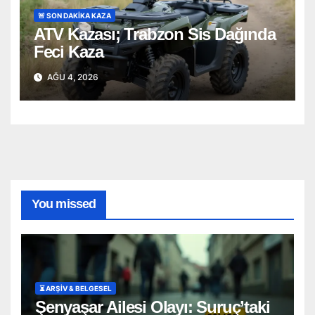
🚨 SON DAKİKA KAZA
ATV Kazası; Trabzon Sis Dağında
Feci Kaza
AĞU 4, 2026
You missed
⏳ ARŞİV & BELGESEL
Şenyaşar Ailesi Olayı: Suruç’taki