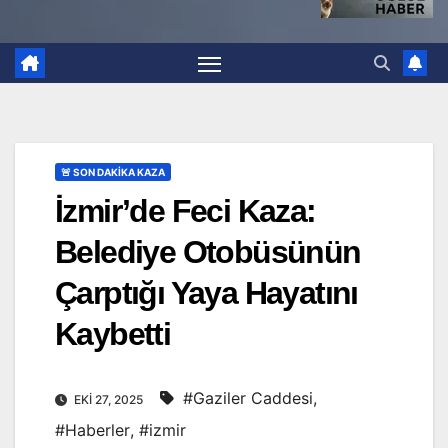
🚨 SON DAKİKA KAZA
İzmir’de Feci Kaza:
Belediye Otobüsünün
Çarptığı Yaya Hayatını
Kaybetti
#Gaziler Caddesi
,
EKI 27, 2025
#Haberler
,
#izmir