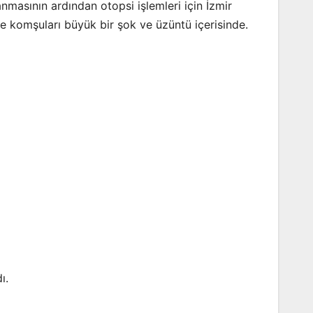
nmasının ardından otopsi işlemleri için İzmir
ı ve komşuları büyük bir şok ve üzüntü içerisinde.
ı.