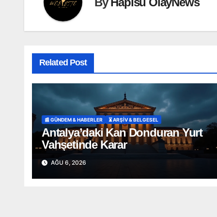
By
Hapisu OlayNews
Related Post
📰 GÜNDEM & HABERLER
⏳ ARŞİV & BELGESEL
Antalya’daki Kan Donduran Yurt
Vahşetinde Karar
AĞU 6, 2026