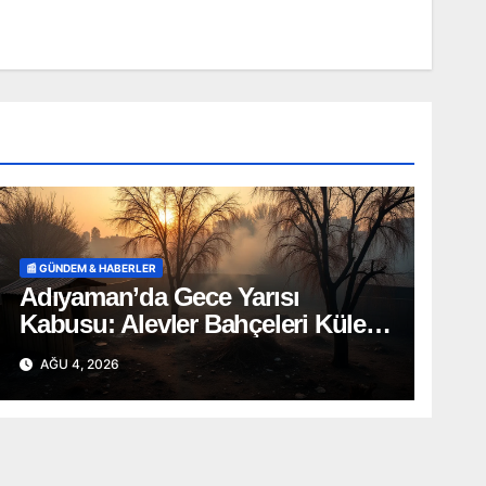
📰 GÜNDEM & HABERLER
Adıyaman’da Gece Yarısı
Kabusu: Alevler Bahçeleri Küle
Çevirdi, Onlarca Can Telef Oldu!
AĞU 4, 2026