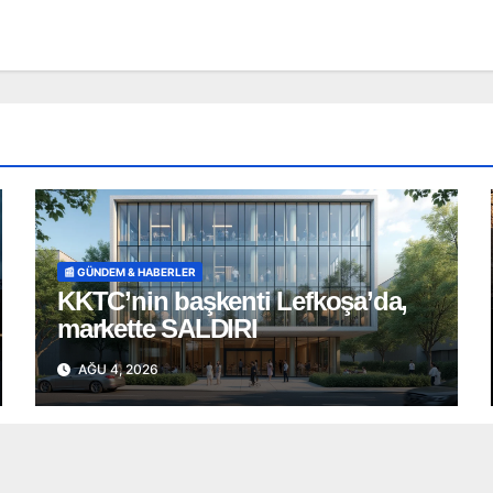
📰 GÜNDEM & HABERLER
KKTC’nin başkenti Lefkoşa’da,
markette SALDIRI
AĞU 4, 2026