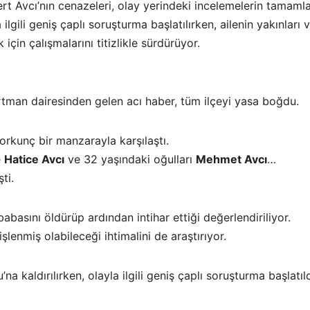
t Avcı’nın cenazeleri, olay yerindeki incelemelerin tamamla
 ilgili geniş çaplı soruşturma başlatılırken, ailenin yakınlar
 için çalışmalarını titizlikle sürdürüyor.
rtman dairesinden gelen acı haber, tüm ilçeyi yasa boğdu.
 korkunç bir manzarayla karşılaştı.
e
Hatice Avcı
ve 32 yaşındaki oğulları
Mehmet Avcı
…
ti.
abasını öldürüp ardından intihar ettiği değerlendiriliyor.
şlenmiş olabileceği ihtimalini de araştırıyor.
na kaldırılırken, olayla ilgili geniş çaplı soruşturma başlatıld