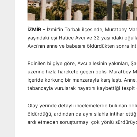
İZMİR
– İzmir’in Torbalı ilçesinde, Muratbey Ma
yaşındaki eşi Hatice Avcı ve 32 yaşındaki oğull
Avcı’nın anne ve babasını öldürdükten sonra inti
Edinilen bilgiye göre, Avcı ailesinin yakınları, 
üzerine hızla harekete geçen polis, Muratbey Ma
içeride korkunç bir manzarayla karşılaştı. Anne,
tabancayla vurularak hayatını kaybettiği tespit e
Olay yerinde detaylı incelemelerde bulunan poli
öldürdüğü, ardından da aynı silahla intihar etti
ardı etmeden soruşturmayı çok yönlü sürdürüyo