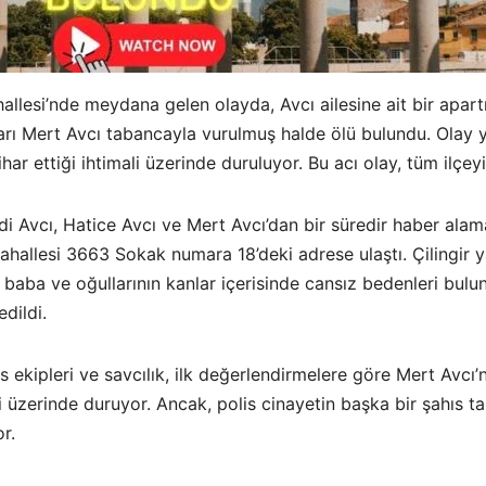
hallesi’nde meydana gelen olayda, Avcı ailesine ait bir apa
arı Mert Avcı tabancayla vurulmuş halde ölü bulundu. Olay y
har ettiği ihtimali üzerinde duruluyor. Bu acı olay, tüm ilçe
Şadi Avcı, Hatice Avcı ve Mert Avcı’dan bir süredir haber alam
hallesi 3663 Sokak numara 18’deki adrese ulaştı. Çilingir ya
 baba ve oğullarının kanlar içerisinde cansız bedenleri bulund
dildi.
s ekipleri ve savcılık, ilk değerlendirmelere göre Mert Avcı
ği üzerinde duruyor. Ancak, polis cinayetin başka bir şahıs ta
r.