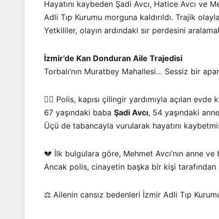
Hayatını kaybeden Şadi Avcı, Hatice Avcı ve Mer
Adli Tıp Kurumu morguna kaldırıldı. Trajik olayla
Yetkililer, olayın ardındaki sır perdesini aralamak
İzmir’de Kan Donduran Aile Trajedisi
Torbalı’nın Muratbey Mahallesi… Sessiz bir apa
👮‍♂️ Polis, kapısı çilingir yardımıyla açılan evde
67 yaşındaki baba
Şadi Avcı
, 54 yaşındaki ann
Üçü de tabancayla vurularak hayatını kaybetmiş
💔 İlk bulgulara göre, Mehmet Avcı’nın anne ve b
Ancak polis, cinayetin başka bir kişi tarafından i
⚖️ Ailenin cansız bedenleri İzmir Adli Tıp Kurumu’