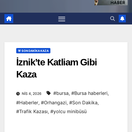
🚨 SON DAKİKA KAZA
İznik’te Katliam Gibi
Kaza
#bursa
,
#Bursa haberleri
,
NIS 4, 2026
#Haberler
,
#Orhangazi
,
#Son Dakika
,
#Trafik Kazası
,
#yolcu minibüsü