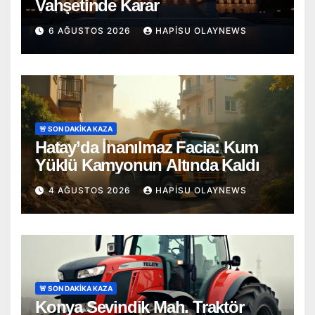
Vahşetinde Karar
6 AĞUSTOS 2026
HAPISU OLAYNEWS
🚨 SON DAKİKA KAZA
Hatay’da İnanılmaz Facia: Kum
Yüklü Kamyonun Altında Kaldı
4 AĞUSTOS 2026
HAPISU OLAYNEWS
🚨 SON DAKİKA KAZA
Konya Sevindik Mah. Traktör