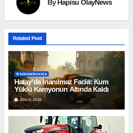
By
Hapisu OlayNews
Related Post
🚨 SON DAKİKA KAZA
Hatay’da İnanılmaz Facia: Kum
Yüklü Kamyonun Altında Kaldı
AĞU 4, 2026