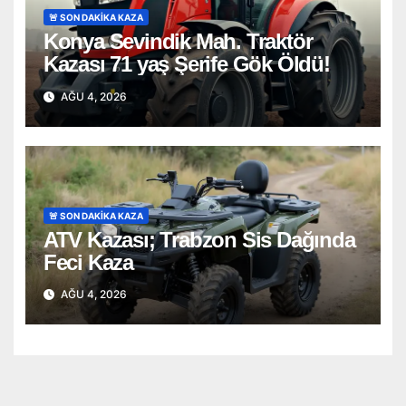
🚨 SON DAKİKA KAZA
Konya Sevindik Mah. Traktör
Kazası 71 yaş Şerife Gök Öldü!
AĞU 4, 2026
🚨 SON DAKİKA KAZA
ATV Kazası; Trabzon Sis Dağında
Feci Kaza
AĞU 4, 2026