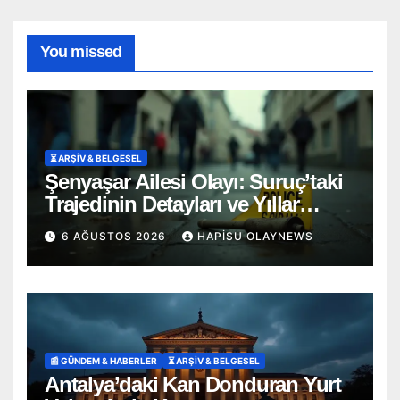
You missed
⏳ ARŞİV & BELGESEL
Şenyaşar Ailesi Olayı: Suruç’taki
Trajedinin Detayları ve Yıllar
Süren Adalet Mücadelesi
6 AĞUSTOS 2026
HAPISU OLAYNEWS
📰 GÜNDEM & HABERLER
⏳ ARŞİV & BELGESEL
Antalya’daki Kan Donduran Yurt