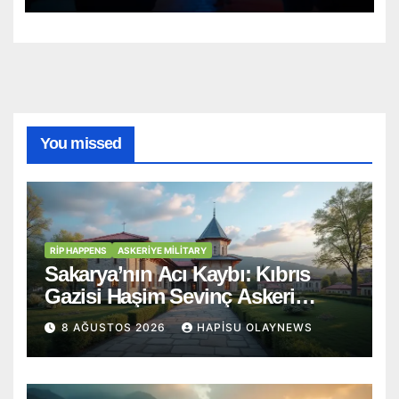
You missed
RİP HAPPENS
ASKERIYE MILITARY
Sakarya’nın Acı Kaybı: Kıbrıs
Gazisi Haşim Sevinç Askeri
Törenle Ebediyete Uğurlandı
8 AĞUSTOS 2026
HAPISU OLAYNEWS