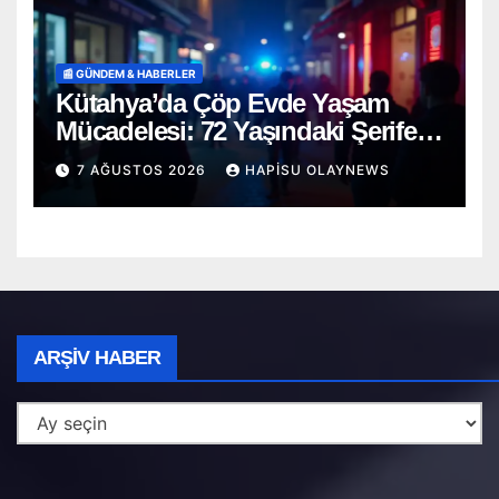
📰 GÜNDEM & HABERLER
Kütahya’da Çöp Evde Yaşam
Mücadelesi: 72 Yaşındaki Şerife
D. Mucizevi Şekilde Kurtarıldı
7 AĞUSTOS 2026
HAPISU OLAYNEWS
Arşiv
ARŞIV HABER
Haber