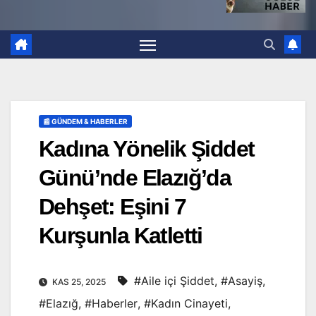
📰 GÜNDEM & HABERLER
Kadına Yönelik Şiddet
Günü’nde Elazığ’da
Dehşet: Eşini 7
Kurşunla Katletti
#Aile içi Şiddet
,
#Asayiş
,
KAS 25, 2025
#Elazığ
,
#Haberler
,
#Kadın Cinayeti
,