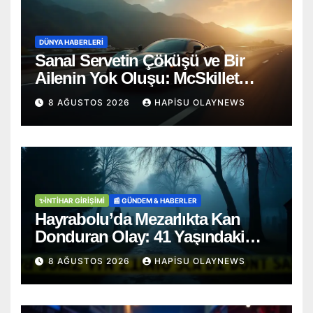
DÜNYA HABERLERI
Sanal Servetin Çöküşü ve Bir
Ailenin Yok Oluşu: McSkillet
Trajedisi
8 AĞUSTOS 2026
HAPISU OLAYNEWS
✨İNTIHAR GIRIŞIMI
📰 GÜNDEM & HABERLER
Hayrabolu’da Mezarlıkta Kan
Donduran Olay: 41 Yaşındaki
Şahıs Ağaca Asılı Bulundu
8 AĞUSTOS 2026
HAPISU OLAYNEWS