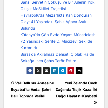
Sanal Servetin Çöküşü ve Bir Ailenin Yok
Oluşu: McSkillet Trajedisi
Hayrabolu’da Mezarlıkta Kan Donduran
Olay: 41 Yaşındaki Şahıs Ağaca Asılı
Bulundu
Kütahya’da Çöp Evde Yaşam Mücadelesi:
72 Yaşındaki Şerife D. Mucizevi Şekilde
Kurtarıldı
Bursa’da Akılalmaz Dehşet: Çıplak Halde
Sokağa İnen Şahıs Terör Estirdi!
Yazı
Vali Dallı’nın Annesine
Yeni Zelanda Cook
Boyabat’ta Veda: Şehri
Dağı’nda Trajik Kaza: İki
gezinmesi
Dallı Toprağa Verildi
Dağcı Hayatını Kaybetti