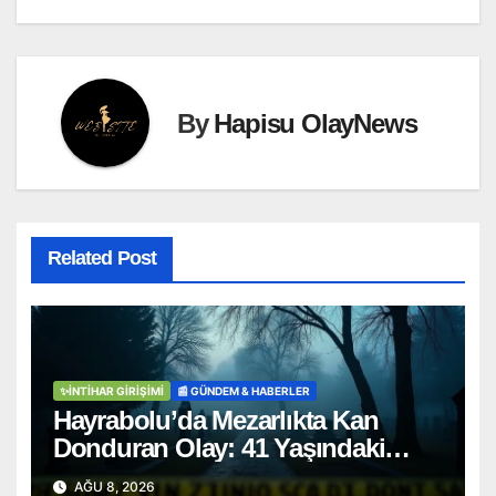
By
Hapisu OlayNews
Related Post
✨İNTIHAR GIRIŞIMI
📰 GÜNDEM & HABERLER
Hayrabolu’da Mezarlıkta Kan
Donduran Olay: 41 Yaşındaki
Şahıs Ağaca Asılı Bulundu
AĞU 8, 2026