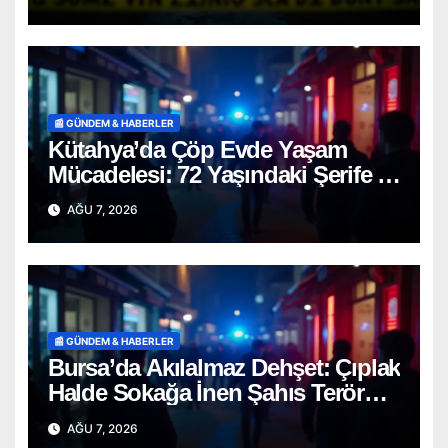
📰 GÜNDEM & HABERLER
Kütahya’da Çöp Evde Yaşam
Mücadelesi: 72 Yaşındaki Şerife D.
Mucizevi Şekilde Kurtarıldı
AĞU 7, 2026
📰 GÜNDEM & HABERLER
Bursa’da Akılalmaz Dehşet: Çıplak
Halde Sokağa İnen Şahıs Terör
Estirdi!
AĞU 7, 2026