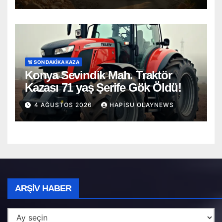
🚨 SON DAKİKA KAZA
Konya Sevindik Mah. Traktör
Kazası 71 yaş Şerife Gök Öldü!
4 AĞUSTOS 2026
HAPISU OLAYNEWS
Arşiv
ARŞIV HABER
Haber