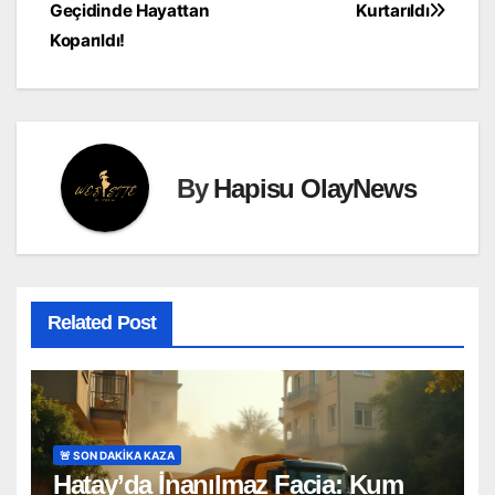
gezinmesi
Geçidinde Hayattan
Kurtarıldı
Koparıldı!
By
Hapisu OlayNews
Related Post
🚨 SON DAKİKA KAZA
Hatay’da İnanılmaz Facia: Kum