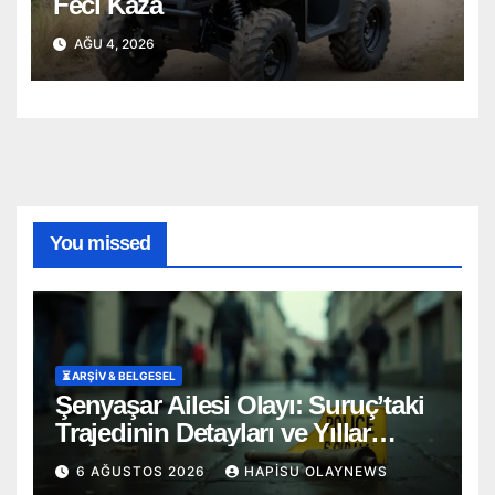
Feci Kaza
AĞU 4, 2026
You missed
⏳ ARŞİV & BELGESEL
Şenyaşar Ailesi Olayı: Suruç’taki
Trajedinin Detayları ve Yıllar
Süren Adalet Mücadelesi
6 AĞUSTOS 2026
HAPISU OLAYNEWS