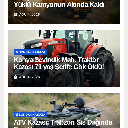
Yüklü Kamyonun Altında Kaldı
AĞU 4, 2026
🚨 SON DAKİKA KAZA
Konya Sevindik Mah. Traktör
Kazası 71 yaş Şerife Gök Öldü!
AĞU 4, 2026
🚨 SON DAKİKA KAZA
ATV Kazası; Trabzon Sis Dağında