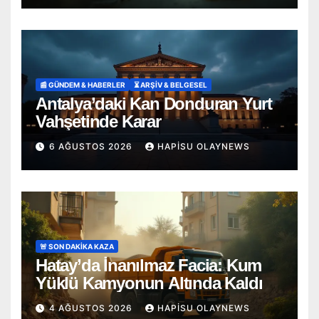
📰 GÜNDEM & HABERLER
⏳ ARŞİV & BELGESEL
Antalya’daki Kan Donduran Yurt
Vahşetinde Karar
6 AĞUSTOS 2026
HAPISU OLAYNEWS
🚨 SON DAKİKA KAZA
Hatay’da İnanılmaz Facia: Kum
Yüklü Kamyonun Altında Kaldı
4 AĞUSTOS 2026
HAPISU OLAYNEWS