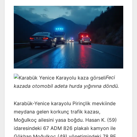
Feci
kazada otomobil adeta hurda yığınına döndü.
Karabük-Yenice karayolu Pirinçlik mevkiinde
meydana gelen korkunç trafik kazası,
Moğulkoç ailesini yasa boğdu. Hasan K. (59)
idaresindeki 67 ADM 826 plakalı kamyon ile
Gökhan Moğulkoç (49) yönetimindeki 78 BE