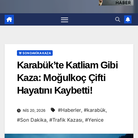
🚨 SON DAKİKA KAZA
Karabük’te Katliam Gibi
Kaza: Moğulkoç Çifti
Hayatını Kaybetti!
#Haberler
,
#karabük
,
NIS 20, 2026
#Son Dakika
,
#Trafik Kazası
,
#Yenice