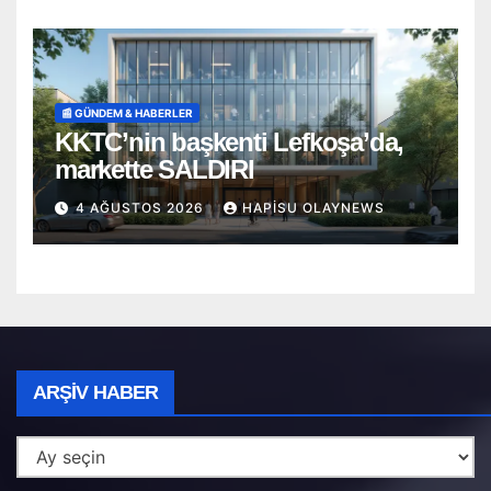
📰 GÜNDEM & HABERLER
KKTC’nin başkenti Lefkoşa’da,
markette SALDIRI
4 AĞUSTOS 2026
HAPISU OLAYNEWS
Arşiv
ARŞIV HABER
Haber