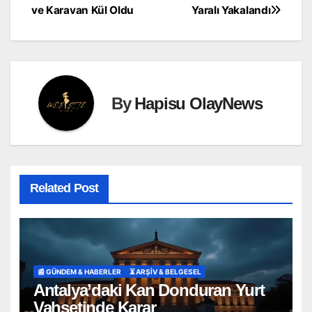
ve Karavan Kül Oldu
Yaralı Yakalandı
By
Hapisu OlayNews
Related Post
📰 GÜNDEM & HABERLER
⏳ ARŞİV & BELGESEL
Antalya’daki Kan Donduran Yurt
Vahşetinde Karar