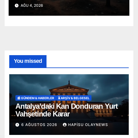
Onlarca Can Telef Oldu!
AĞU 4, 2026
You missed
📰 GÜNDEM & HABERLER
⏳ ARŞİV & BELGESEL
Antalya’daki Kan Donduran Yurt
Vahşetinde Karar
6 AĞUSTOS 2026
HAPISU OLAYNEWS