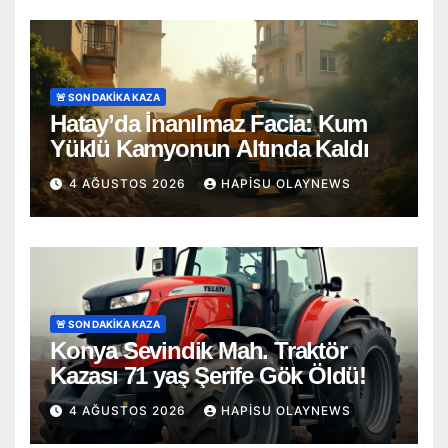
🚨 SON DAKİKA KAZA
Hatay’da İnanılmaz Facia: Kum
Yüklü Kamyonun Altında Kaldı
4 AĞUSTOS 2026
HAPISU OLAYNEWS
🚨 SON DAKİKA KAZA
Konya Sevindik Mah. Traktör
Kazası 71 yaş Şerife Gök Öldü!
4 AĞUSTOS 2026
HAPISU OLAYNEWS