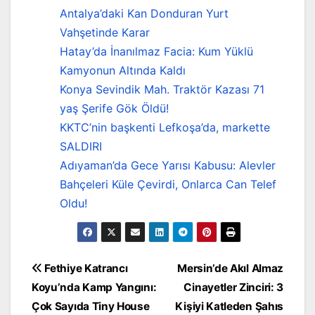
Antalya’daki Kan Donduran Yurt
Vahşetinde Karar
Hatay’da İnanılmaz Facia: Kum Yüklü
Kamyonun Altında Kaldı
Konya Sevindik Mah. Traktör Kazası 71
yaş Şerife Gök Öldü!
KKTC’nin başkenti Lefkoşa’da, markette
SALDIRI
Adıyaman’da Gece Yarısı Kabusu: Alevler
Bahçeleri Küle Çevirdi, Onlarca Can Telef
Oldu!
Yazı
Fethiye Katrancı
Mersin’de Akıl Almaz
Koyu’nda Kamp Yangını:
Cinayetler Zinciri: 3
gezinmesi
Çok Sayıda Tiny House
Kişiyi Katleden Şahıs