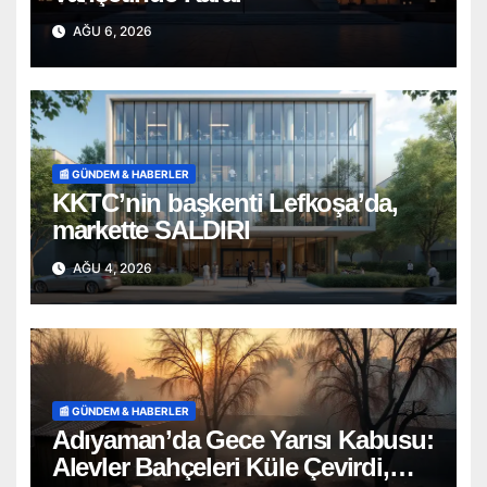
AĞU 6, 2026
📰 GÜNDEM & HABERLER
KKTC’nin başkenti Lefkoşa’da,
markette SALDIRI
AĞU 4, 2026
📰 GÜNDEM & HABERLER
Adıyaman’da Gece Yarısı Kabusu:
Alevler Bahçeleri Küle Çevirdi,