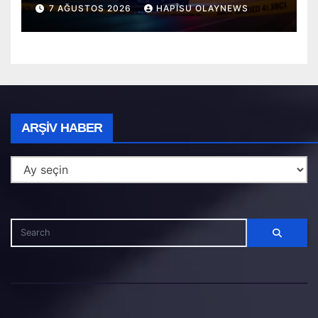
Cansız Bulundu
7 AĞUSTOS 2026
HAPISU OLAYNEWS
Arşiv
ARŞIV HABER
Haber