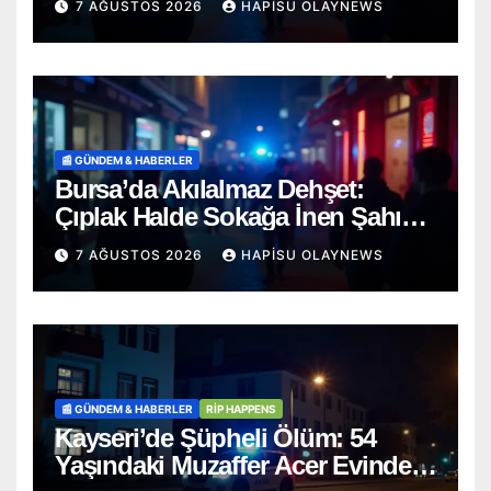
7 AĞUSTOS 2026
HAPISU OLAYNEWS
📰 GÜNDEM & HABERLER
Bursa’da Akılalmaz Dehşet:
Çıplak Halde Sokağa İnen Şahıs
Terör Estirdi!
7 AĞUSTOS 2026
HAPISU OLAYNEWS
📰 GÜNDEM & HABERLER
RİP HAPPENS
Kayseri’de Şüpheli Ölüm: 54
Yaşındaki Muzaffer Acer Evinde