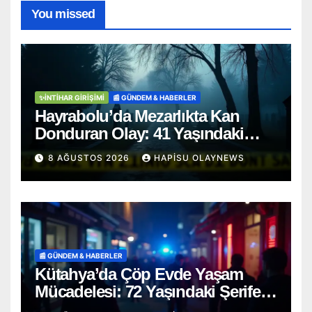
You missed
✨İNTIHAR GIRIŞIMI
📰 GÜNDEM & HABERLER
Hayrabolu’da Mezarlıkta Kan
Donduran Olay: 41 Yaşındaki
Şahıs Ağaca Asılı Bulundu
8 AĞUSTOS 2026
HAPISU OLAYNEWS
📰 GÜNDEM & HABERLER
Kütahya’da Çöp Evde Yaşam
Mücadelesi: 72 Yaşındaki Şerife
D. Mucizevi Şekilde Kurtarıldı