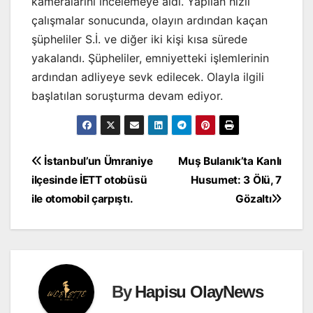
kameralarını incelemeye aldı. Yapılan hızlı
çalışmalar sonucunda, olayın ardından kaçan
şüpheliler S.İ. ve diğer iki kişi kısa sürede
yakalandı. Şüpheliler, emniyetteki işlemlerinin
ardından adliyeye sevk edilecek. Olayla ilgili
başlatılan soruşturma devam ediyor.
Yazı
İstanbul’un Ümraniye
Muş Bulanık’ta Kanlı
ilçesinde İETT otobüsü
Husumet: 3 Ölü, 7
gezinmesi
ile otomobil çarpıştı.
Gözaltı
By
Hapisu OlayNews