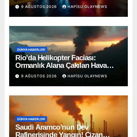
BIÇAKLAR KONUŞTU!
9 AĞUSTOS 2026
HAPISU OLAYNEWS
DÜNYA HABERLERI
Rio’da Helikopter Faciası:
Ormanlık Alana Çakılan Hava
Aracında 4 Ölü
9 AĞUSTOS 2026
HAPISU OLAYNEWS
DÜNYA HABERLERI
Saudi Aramco’nun Dev
Rafinerisinde Yangın! Cizan