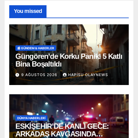
You missed
📰 GÜNDEM & HABERLER
Güngören’de Korku Panik! 5 Katlı
Bina Boşaltıldı
9 AĞUSTOS 2026
HAPISU OLAYNEWS
DÜNYA HABERLERI
ESKİŞEHİR’DE KANLI GECE:
ARKADAŞ KAVGASINDA