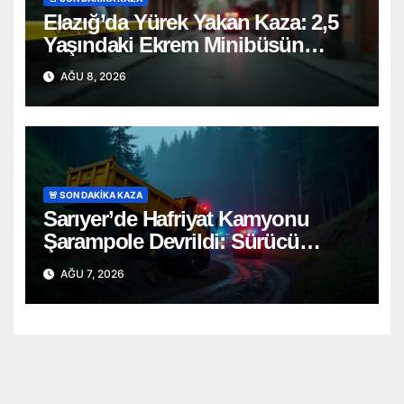
Elazığ’da Yürek Yakan Kaza: 2,5
Yaşındaki Ekrem Minibüsün
Altında Can Verdi
AĞU 8, 2026
🚨 SON DAKİKA KAZA
Sarıyer’de Hafriyat Kamyonu
Şarampole Devrildi: Sürücü
Güçlükle Kurtarıldı
AĞU 7, 2026