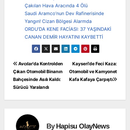
Çakılan Hava Aracında 4 Ölü
Saudi Aramco’nun Dev Rafinerisinde
Yangın! Cizan Bölgesi Alarmda
ORDU’DA KENE FACİASI: 37 YAŞINDAKİ
CANAN DEMİR HAYATINI KAYBETTİ
Yazı
Avcılar’da Kontrolden
Kayseri’de Feci Kaza:
Çıkan Otomobil Binanın
Otomobil ve Kamyonet
gezinmesi
Bahçesinde Asılı Kaldı:
Kafa Kafaya Çarpıştı
Sürücü Yaralandı
By
Hapisu OlayNews