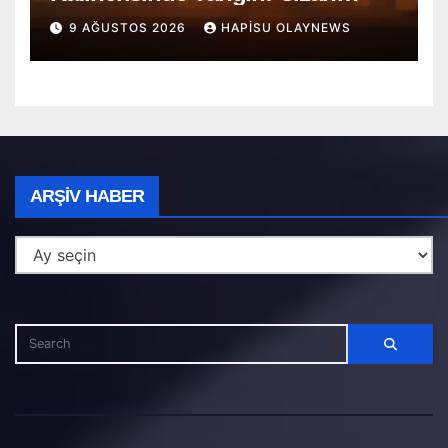
Bölgesi Alarmda
9 AĞUSTOS 2026
HAPISU OLAYNEWS
Arşiv
ARŞIV HABER
Haber