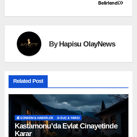
Belirlendi
By
Hapisu OlayNews
Related Post
📰 GÜNDEM & HABERLER
⚖️ SUÇ & YARGI
Kastamonu’da Evlat Cinayetinde
Karar