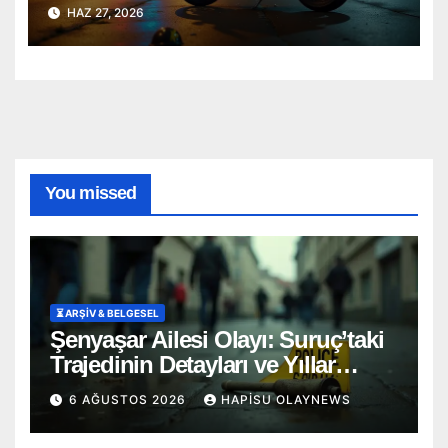
HAZ 27, 2026
You missed
⏳ ARŞİV & BELGESEL
Şenyaşar Ailesi Olayı: Suruç’taki
Trajedinin Detayları ve Yıllar
Süren Adalet Mücadelesi
6 AĞUSTOS 2026
HAPISU OLAYNEWS