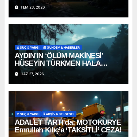
TEM 23, 2026
⚖️ SUÇ & YARGI
📰 GÜNDEM & HABERLER
AYDIN’IN ‘ÖLÜM MAKİNESİ’
HÜSEYİN TÜRKMEN HALA
ARANIYOR
HAZ 27, 2026
⚖️ SUÇ & YARGI
⏳ ARŞİV & BELGESEL
ADALET TARTI’da; MOTOKURYE
Emrullah Kılıç’a ‘TAKSİTLİ’ CEZA!