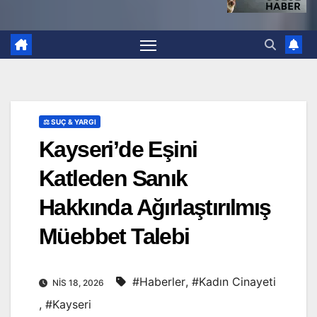
⚖️ SUÇ & YARGI
Kayseri’de Eşini
Katleden Sanık
Hakkında Ağırlaştırılmış
Müebbet Talebi
#Haberler
,
#Kadın Cinayeti
NIS 18, 2026
,
#Kayseri