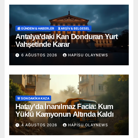
📰 GÜNDEM & HABERLER
⏳ ARŞİV & BELGESEL
Antalya’daki Kan Donduran Yurt
Vahşetinde Karar
6 AĞUSTOS 2026
HAPISU OLAYNEWS
🚨 SON DAKİKA KAZA
Hatay’da İnanılmaz Facia: Kum
Yüklü Kamyonun Altında Kaldı
4 AĞUSTOS 2026
HAPISU OLAYNEWS