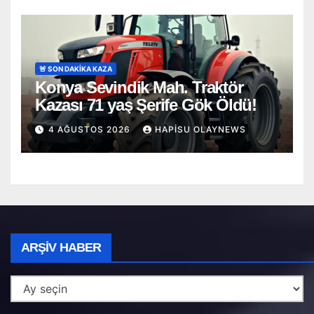
🚨 SON DAKİKA KAZA
Konya Sevindik Mah. Traktör
Kazası 71 yaş Şerife Gök Öldü!
4 AĞUSTOS 2026
HAPISU OLAYNEWS
Arşiv
ARŞIV HABER
Haber