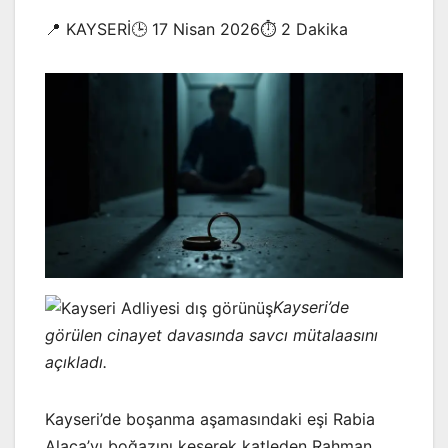
📍 KAYSERİ🕒 17 Nisan 2026⏱️ 2 Dakika
Kayseri’de
görülen cinayet davasında savcı mütalaasını
açıkladı.
Kayseri’de boşanma aşamasındaki eşi Rabia
Alaca’yı boğazını keserek katleden Rahman