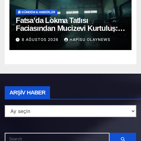
📰 GÜNDEM & HABERLER
Fatsa’da Lokma Tatlısı
Faciasından Mucizevi Kurtuluş:
Saniyelerle Yarışan Heimlich
8 AĞUSTOS 2026
HAPISU OLAYNEWS
Müdahalesi!
Arşiv
ARŞIV HABER
Haber