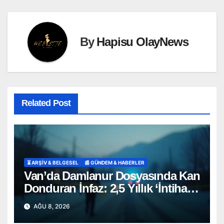
By
Hapisu OlayNews
Related Post
⏳ ARŞİV & BELGESEL
📰 GÜNDEM & HABERLER
Van’da Damlanur Dosyasında Kan
Donduran İnfaz: 2,5 Yıllık ‘İntihar’
Senaryosu Çöktü!
AĞU 8, 2026