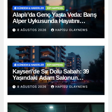
📰 GÜNDEM & HABERLER
RİP HAPPENS
Alaplı’da Genç Yaşta Veda: Barış
Alper Uykusunda Hayatını
Kaybetti
8 AĞUSTOS 2026
HAPISU OLAYNEWS
📰 GÜNDEM & HABERLER
RİP HAPPENS
Kayseri’de Sır Dolu Sabah: 39
Yaşındaki Adam Salonun
Ortasında Ölü Bulundu
8 AĞUSTOS 2026
HAPISU OLAYNEWS