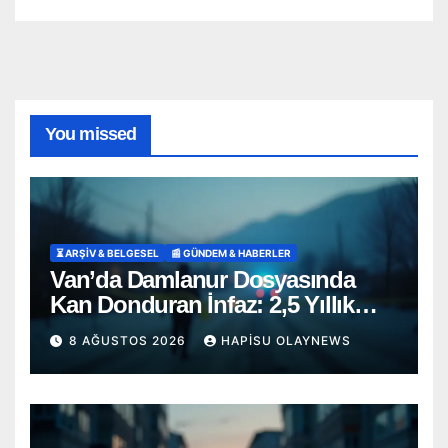
You missed
⏳ ARŞİV & BELGESEL
📰 GÜNDEM & HABERLER
Van’da Damlanur Dosyasında
Kan Donduran İnfaz: 2,5 Yıllık
‘İntihar’ Senaryosu Çöktü!
8 AĞUSTOS 2026
HAPISU OLAYNEWS