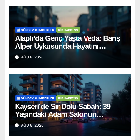
📰 GÜNDEM & HABERLER
RİP HAPPENS
Alaplı’da Genç Yaşta Veda: Barış
Alper Uykusunda Hayatını
Kaybetti
AĞU 8, 2026
📰 GÜNDEM & HABERLER
RİP HAPPENS
Kayseri’de Sır Dolu Sabah: 39
Yaşındaki Adam Salonun
Ortasında Ölü Bulundu
AĞU 8, 2026