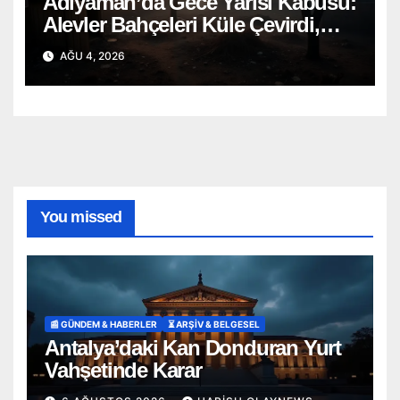
Adıyaman’da Gece Yarısı Kabusu:
Alevler Bahçeleri Küle Çevirdi,
Onlarca Can Telef Oldu!
AĞU 4, 2026
You missed
📰 GÜNDEM & HABERLER
⏳ ARŞİV & BELGESEL
Antalya’daki Kan Donduran Yurt
Vahşetinde Karar