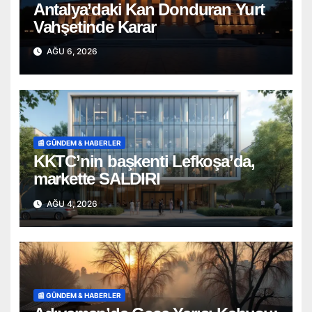
Antalya’daki Kan Donduran Yurt
Vahşetinde Karar
AĞU 6, 2026
📰 GÜNDEM & HABERLER
KKTC’nin başkenti Lefkoşa’da,
markette SALDIRI
AĞU 4, 2026
📰 GÜNDEM & HABERLER