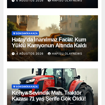
6 AĞUSTOS 2026
HAPISU OLAYNEWS
🚨 SON DAKİKA KAZA
Hatay’da İnanılmaz Facia: Kum
Yüklü Kamyonun Altında Kaldı
4 AĞUSTOS 2026
HAPISU OLAYNEWS
🚨 SON DAKİKA KAZA
Konya Sevindik Mah. Traktör
Kazası 71 yaş Şerife Gök Öldü!