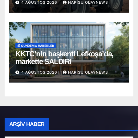
4 AĞUSTOS 2026
HAPISU OLAYNEWS
📰 GÜNDEM & HABERLER
KKTC’nin başkenti Lefkoşa’da,
markette SALDIRI
4 AĞUSTOS 2026
HAPISU OLAYNEWS
Arşiv
ARŞIV HABER
Haber