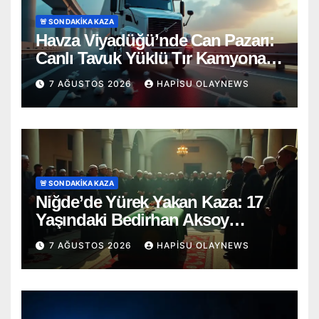
🚨 SON DAKİKA KAZA
Havza Viyadüğü’nde Can Pazarı:
Canlı Tavuk Yüklü Tır Kamyona
Ok Gibi Saplandı!
7 AĞUSTOS 2026
HAPISU OLAYNEWS
🚨 SON DAKİKA KAZA
Niğde’de Yürek Yakan Kaza: 17
Yaşındaki Bedirhan Aksoy
Toprağa Verildi
7 AĞUSTOS 2026
HAPISU OLAYNEWS