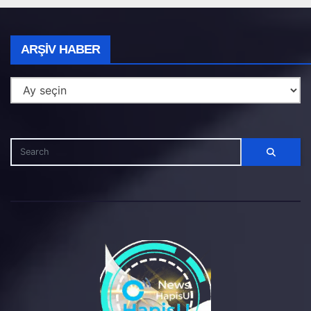
Arşiv
ARŞIV HABER
Haber