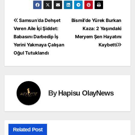
Yazı
Samsun’da Dehşet
Bismil’de Yürek Burkan
Veren Aile İçi Şiddet:
Kaza: 2 Yaşındaki
gezinmesi
Babasını Darbedip İş
Meryem Şen Hayatını
Yerini Yakmaya Çalışan
Kaybetti
Oğul Tutuklandı
By
Hapisu OlayNews
Related Post