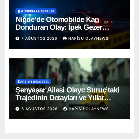
📰 GÜNDEM & HABERLER
Niğde’de Otomobilde Kan
Donduran Olay: İpek Gezer
Hayatını Kaybetti, Ömer O. Ağır
7 AĞUSTOS 2026
HAPISU OLAYNEWS
Yaralı
⏳ ARŞİV & BELGESEL
Şenyaşar Ailesi Olayı: Suruç’taki
Trajedinin Detayları ve Yıllar
Süren Adalet Mücadelesi
6 AĞUSTOS 2026
HAPISU OLAYNEWS