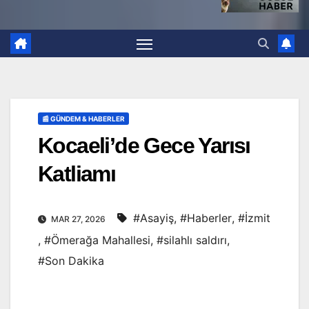
📰 GÜNDEM & HABERLER
Kocaeli’de Gece Yarısı
Katliamı
#Asayiş
,
#Haberler
,
#İzmit
MAR 27, 2026
,
#Ömerağa Mahallesi
,
#silahlı saldırı
,
#Son Dakika