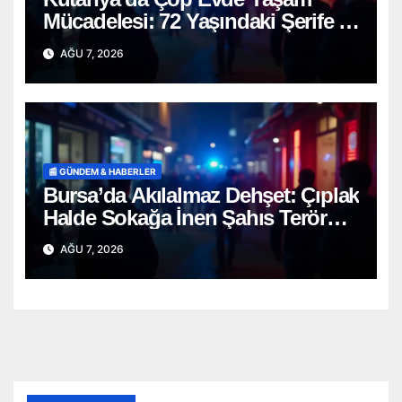
Mücadelesi: 72 Yaşındaki Şerife D.
Mucizevi Şekilde Kurtarıldı
AĞU 7, 2026
📰 GÜNDEM & HABERLER
Bursa’da Akılalmaz Dehşet: Çıplak
Halde Sokağa İnen Şahıs Terör
Estirdi!
AĞU 7, 2026