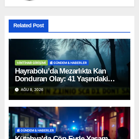
Related Post
✨İNTIHAR GIRIŞIMI
📰 GÜNDEM & HABERLER
Hayrabolu’da Mezarlıkta Kan
Donduran Olay: 41 Yaşındaki
Şahıs Ağaca Asılı Bulundu
AĞU 8, 2026
📰 GÜNDEM & HABERLER
Kütahya’da Çöp Evde Yaşam