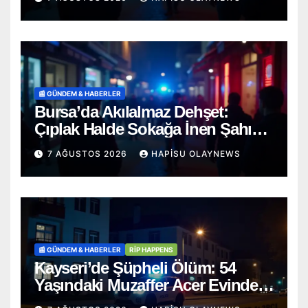
📰 GÜNDEM & HABERLER
Bursa’da Akılalmaz Dehşet:
Çıplak Halde Sokağa İnen Şahıs
Terör Estirdi!
7 AĞUSTOS 2026
HAPISU OLAYNEWS
📰 GÜNDEM & HABERLER
RİP HAPPENS
Kayseri’de Şüpheli Ölüm: 54
Yaşındaki Muzaffer Acer Evinde
Cansız Bulundu