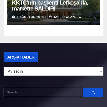
KKTC’nin başkenti Lefkoşa’da,
markette SALDIRI
4 AĞUSTOS 2026
HAPISU OLAYNEWS
Arşiv
ARŞIV HABER
Haber