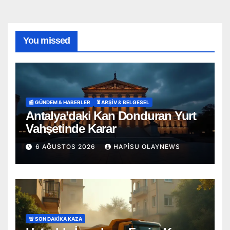
You missed
📰 GÜNDEM & HABERLER
⏳ ARŞİV & BELGESEL
Antalya’daki Kan Donduran Yurt
Vahşetinde Karar
6 AĞUSTOS 2026
HAPISU OLAYNEWS
🚨 SON DAKİKA KAZA