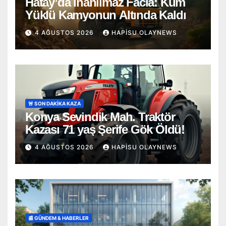
Hatay’da İnanılmaz Facia: Kum
Yüklü Kamyonun Altında Kaldı
4 AĞUSTOS 2026
HAPISU OLAYNEWS
🚨 SON DAKİKA KAZA
Konya Sevindik Mah. Traktör
Kazası 71 yaş Şerife Gök Öldü!
4 AĞUSTOS 2026
HAPISU OLAYNEWS
📰 GÜNDEM & HABERLER