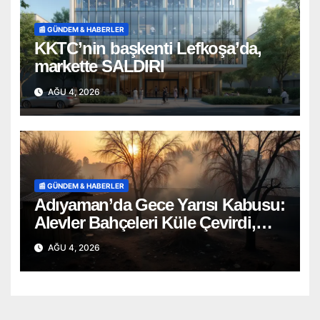
📰 GÜNDEM & HABERLER
KKTC’nin başkenti Lefkoşa’da,
markette SALDIRI
AĞU 4, 2026
📰 GÜNDEM & HABERLER
Adıyaman’da Gece Yarısı Kabusu:
Alevler Bahçeleri Küle Çevirdi,
Onlarca Can Telef Oldu!
AĞU 4, 2026