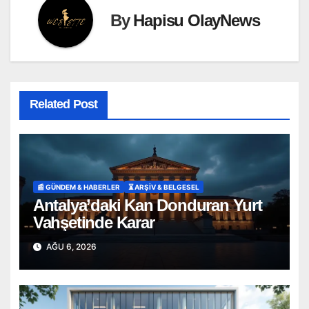
By
Hapisu OlayNews
Related Post
📰 GÜNDEM & HABERLER
⏳ ARŞİV & BELGESEL
Antalya’daki Kan Donduran Yurt
Vahşetinde Karar
AĞU 6, 2026