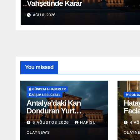
Vahşetinde Karar
AĞU 6, 2026
You missed
📰 GÜNDEM & HABERLER
⏳ ARŞİV & BELGESEL
🚨 SON 
Antalya’daki Kan
Hata
Donduran Yurt
Faci
Vahşetinde Karar
Kamy
6 AĞUSTOS 2026
HAPISU
4 A
Kald
OLAYNEWS
OLAYN