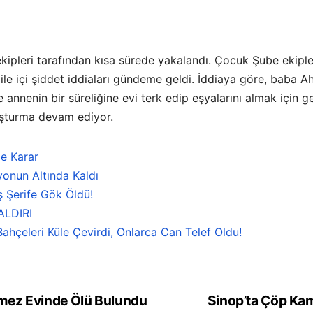
ekipleri tarafından kısa sürede yakalandı. Çocuk Şube ekiple
ile içi şiddet iddiaları gündeme geldi. İddiaya göre, baba A
annenin bir süreliğine evi terk edip eşyalarını almak için 
soruşturma devam ediyor.
e Karar
onun Altında Kaldı
ş Şerife Gök Öldü!
ALDIRI
ahçeleri Küle Çevirdi, Onlarca Can Telef Oldu!
mez Evinde Ölü Bulundu
Sinop’ta Çöp Kam