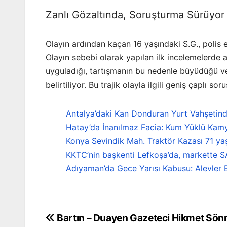
Zanlı Gözaltında, Soruşturma Sürüyor
Olayın ardından kaçan 16 yaşındaki S.G., polis 
Olayın sebebi olarak yapılan ilk incelemelerde a
uyguladığı, tartışmanın bu nedenle büyüdüğü ve 
belirtiliyor. Bu trajik olayla ilgili geniş çaplı 
Antalya’daki Kan Donduran Yurt Vahşetind
Hatay’da İnanılmaz Facia: Kum Yüklü Kamy
Konya Sevindik Mah. Traktör Kazası 71 ya
KKTC’nin başkenti Lefkoşa’da, markette S
Adıyaman’da Gece Yarısı Kabusu: Alevler B
Bartın – Duayen Gazeteci Hikmet Sön
Yazı