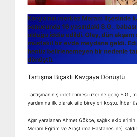
Konya’nın merkez Meram ilçesinde kan
sonucunda 16 yaşındaki S.G., babası 
olduğu iddia edildi. Olay, dün akşam
müstakil bir evde meydana geldi. Edi
henüz belirlenemeyen bir nedenle tar
dönüştü.
Tartışma Bıçaklı Kavgaya Dönüştü
Tartışmanın şiddetlenmesi üzerine genç S.G., m
yardımına ilk olarak aile bireyleri koştu. İhbar ü
Ağır yaralanan Ahmet Gökçe, sağlık ekiplerinin
Meram Eğitim ve Araştırma Hastanesi’ne) kaldır