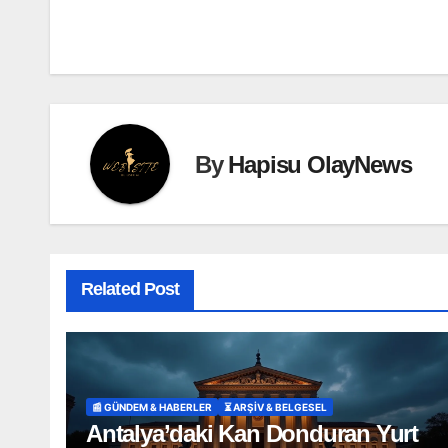
gezinmesi
By
Hapisu OlayNews
Related Post
📰 GÜNDEM & HABERLER
⏳ ARŞİV & BELGESEL
Antalya’daki Kan Donduran Yurt