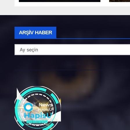
Arşiv
ARŞIV HABER
Haber