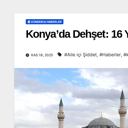
📰 GÜNDEM & HABERLER
Konya’da Dehşet: 16 
#Aile içi Şiddet
,
#Haberler
,
#
KAS 18, 2025