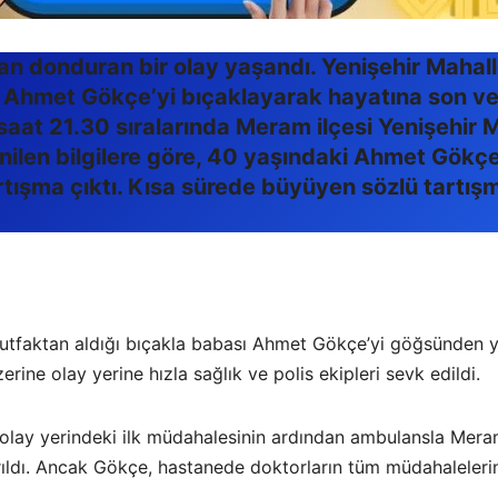
 donduran bir olay yaşandı. Yenişehir Mahalles
Ahmet Gökçe’yi bıçaklayarak hayatına son verdi
 saat 21.30 sıralarında Meram ilçesi Yenişehir
nilen bilgilere göre, 40 yaşındaki Ahmet Gökçe 
tışma çıktı. Kısa sürede büyüyen sözlü tartışma
utfaktan aldığı bıçakla babası Ahmet Gökçe’yi göğsünden ya
zerine olay yerine hızla sağlık ve polis ekipleri sevk edildi.
 olay yerindeki ilk müdahalesinin ardından ambulansla Mera
ıldı. Ancak Gökçe, hastanede doktorların tüm müdahaleleri