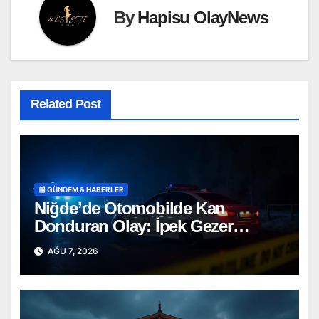
By
Hapisu OlayNews
Related Post
📰 GÜNDEM & HABERLER
Niğde’de Otomobilde Kan
Donduran Olay: İpek Gezer
Hayatını Kaybetti, Ömer O. Ağır
AĞU 7, 2026
Yaralı