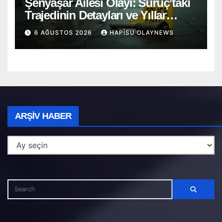
Şenyaşar Ailesi Olayı: Suruç’taki
Trajedinin Detayları ve Yıllar
Süren Adalet Mücadelesi
6 AĞUSTOS 2026
HAPISU OLAYNEWS
Arşiv
ARŞIV HABER
Haber