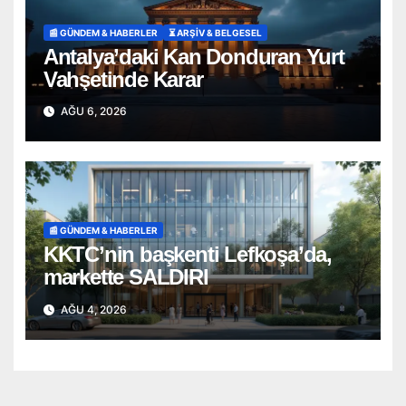
📰 GÜNDEM & HABERLER
⏳ ARŞİV & BELGESEL
Antalya’daki Kan Donduran Yurt
Vahşetinde Karar
AĞU 6, 2026
📰 GÜNDEM & HABERLER
KKTC’nin başkenti Lefkoşa’da,
markette SALDIRI
AĞU 4, 2026