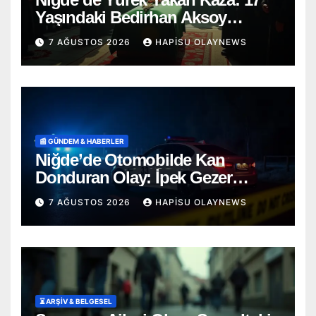
Yaşındaki Bedirhan Aksoy
Toprağa Verildi
7 AĞUSTOS 2026
HAPISU OLAYNEWS
📰 GÜNDEM & HABERLER
Niğde’de Otomobilde Kan
Donduran Olay: İpek Gezer
Hayatını Kaybetti, Ömer O. Ağır
7 AĞUSTOS 2026
HAPISU OLAYNEWS
Yaralı
⏳ ARŞİV & BELGESEL