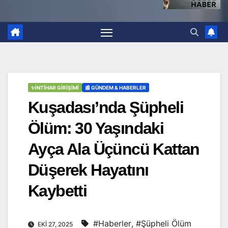
✨İNTIHAR GIRIŞIMI
📰 GÜNDEM & HABERLER
Kuşadası’nda Şüpheli
Ölüm: 30 Yaşındaki
Ayça Ala Üçüncü Kattan
Düşerek Hayatını
Kaybetti
#Haberler
,
#Şüpheli Ölüm
EKI 27, 2025