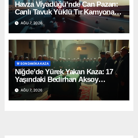
Havza Viyadüğü’nde Can Pazarı:
Canlı Tavuk Yüklü Tır Kamyona
Ok Gibi Saplandı!
AĞU 7, 2026
🚨 SON DAKİKA KAZA
Niğde’de Yürek Yakan Kaza: 17
Yaşındaki Bedirhan Aksoy
Toprağa Verildi
AĞU 7, 2026