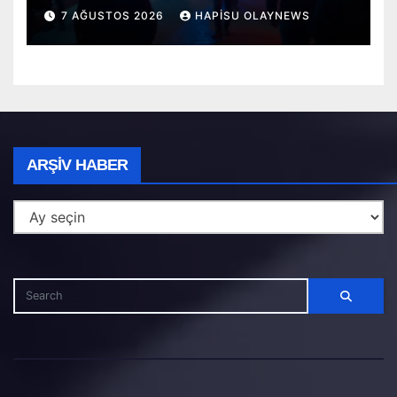
Terör Estirdi!
7 AĞUSTOS 2026
HAPISU OLAYNEWS
Arşiv
ARŞIV HABER
Haber