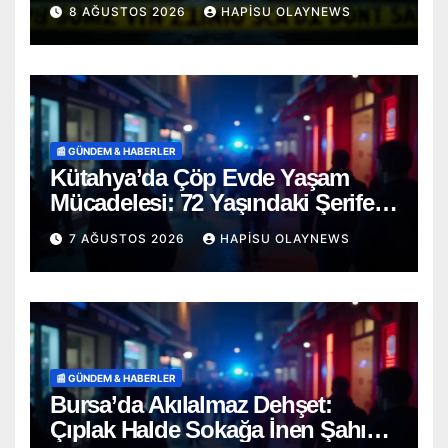
Şahıs Ağaca Asılı Bulundu
8 AĞUSTOS 2026
HAPISU OLAYNEWS
📰 GÜNDEM & HABERLER
Kütahya’da Çöp Evde Yaşam
Mücadelesi: 72 Yaşındaki Şerife
D. Mucizevi Şekilde Kurtarıldı
7 AĞUSTOS 2026
HAPISU OLAYNEWS
📰 GÜNDEM & HABERLER
Bursa’da Akılalmaz Dehşet:
Çıplak Halde Sokağa İnen Şahıs