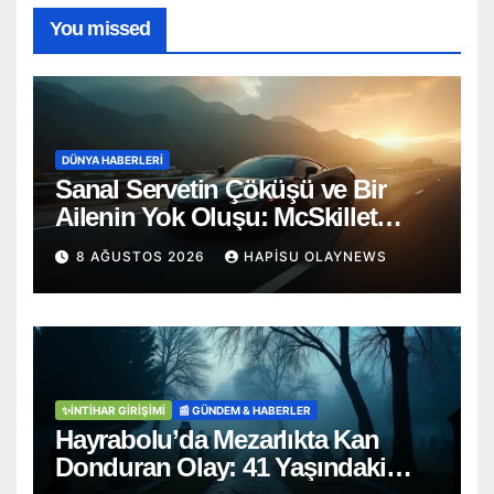
You missed
DÜNYA HABERLERI
Sanal Servetin Çöküşü ve Bir
Ailenin Yok Oluşu: McSkillet
Trajedisi
8 AĞUSTOS 2026
HAPISU OLAYNEWS
✨İNTIHAR GIRIŞIMI
📰 GÜNDEM & HABERLER
Hayrabolu’da Mezarlıkta Kan
Donduran Olay: 41 Yaşındaki