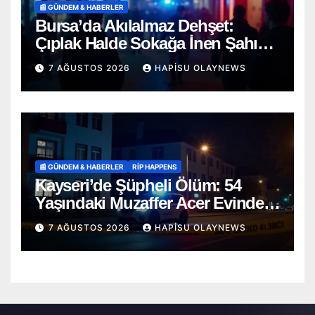
📰 GÜNDEM & HABERLER
Bursa’da Akılalmaz Dehşet:
Çıplak Halde Sokağa İnen Şahıs
Terör Estirdi!
7 AĞUSTOS 2026
HAPISU OLAYNEWS
📰 GÜNDEM & HABERLER
RİP HAPPENS
Kayseri’de Şüpheli Ölüm: 54
Yaşındaki Muzaffer Acer Evinde
Cansız Bulundu
7 AĞUSTOS 2026
HAPISU OLAYNEWS