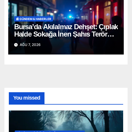
📰 GÜNDEM & HABERLER
Bursa’da Akılalmaz Dehşet: Çıplak
Halde Sokağa İnen Şahıs Terör
Estirdi!
AĞU 7, 2026
You missed