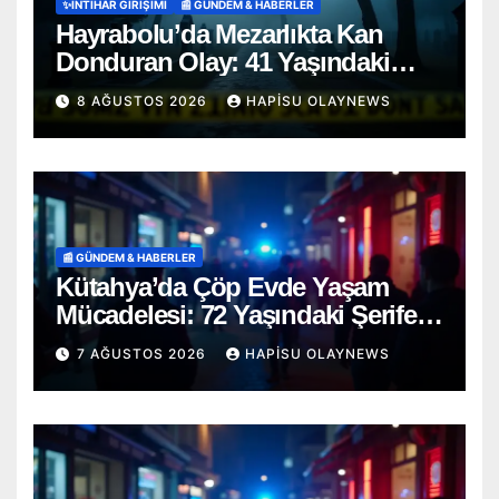
✨İNTIHAR GIRIŞIMI
📰 GÜNDEM & HABERLER
Hayrabolu’da Mezarlıkta Kan
Donduran Olay: 41 Yaşındaki
Şahıs Ağaca Asılı Bulundu
8 AĞUSTOS 2026
HAPISU OLAYNEWS
📰 GÜNDEM & HABERLER
Kütahya’da Çöp Evde Yaşam
Mücadelesi: 72 Yaşındaki Şerife
D. Mucizevi Şekilde Kurtarıldı
7 AĞUSTOS 2026
HAPISU OLAYNEWS