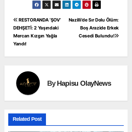
Yazı
RESTORANDA ‘ŞOV’
Nazilli’de Sır Dolu Ölüm:
DEHŞETİ: 2 Yaşındaki
Boş Arazide Erkek
gezinmesi
Mercan Kızgın Yağla
Cesedi Bulundu!
Yandı!
By
Hapisu OlayNews
Related Post