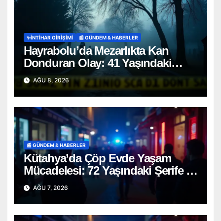
✨İNTIHAR GIRIŞIMI
📰 GÜNDEM & HABERLER
Hayrabolu’da Mezarlıkta Kan
Donduran Olay: 41 Yaşındaki
Şahıs Ağaca Asılı Bulundu
AĞU 8, 2026
📰 GÜNDEM & HABERLER
Kütahya’da Çöp Evde Yaşam
Mücadelesi: 72 Yaşındaki Şerife D.
Mucizevi Şekilde Kurtarıldı
AĞU 7, 2026