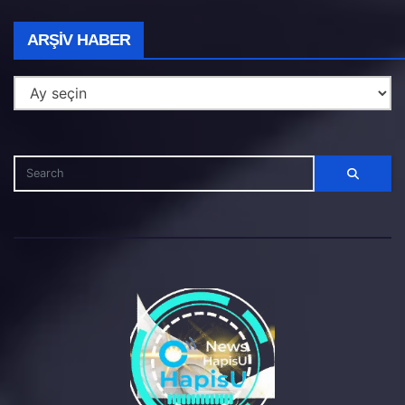
Arşiv
ARŞIV HABER
Haber