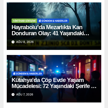
✨İNTIHAR GIRIŞIMI
📰 GÜNDEM & HABERLER
Hayrabolu’da Mezarlıkta Kan
Donduran Olay: 41 Yaşındaki
Şahıs Ağaca Asılı Bulundu
AĞU 8, 2026
📰 GÜNDEM & HABERLER
Kütahya’da Çöp Evde Yaşam
Mücadelesi: 72 Yaşındaki Şerife D.
Mucizevi Şekilde Kurtarıldı
AĞU 7, 2026