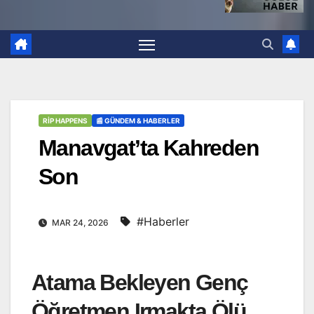
RİP HAPPENS
📰 GÜNDEM & HABERLER
Manavgat’ta Kahreden
Son
#Haberler
MAR 24, 2026
Atama Bekleyen Genç
Öğretmen Irmakta Ölü