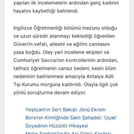
yapılan ilk incelemelerin ardından genç kadının
hayatını kaybettiği belirlendi.
İngilizce Öğretmenliği bölümü mezunu olduğu
ve uzun süredir atanmayı beklediği öğrenilen
Güven’in vefatı, ailesini ve eğitim camiasını
yasa boğdu. Olay yeri inceleme ekipleri ve
Cumhuriyet Savcısı’nın kontrollerinin ardından,
talihsiz öğretmenin cansız bedeni, kesin ölüm
nedeninin belirlenmesi amacıyla Antalya Adli
Tıp Kurumu morguna kaldırıldı. Olayla ilgili çok
yönlü soruşturma devam ediyor.
Yeşilçam’ın Sert Bakışlı Jönü Ekrem
Bora’nın Kimliğinde Saklı Şehadet: ‘Uçak’
Soyadının Hüzünlü Hikayesi
Metin Şentürk’ün En Acı Günü: Kardeşi