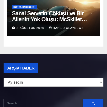
DÜNYA HABERLERI
Sanal Servetin Çöküşü ve Bir
Ailenin Yok Oluşu: McSkillet
Trajedisi
8 AĞUSTOS 2026
HAPISU OLAYNEWS
Arşiv
ARŞIV HABER
Haber