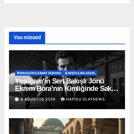
You missed
🌟MAGAZIN & SANAT DÜNYASI
⏳ ARŞİV & BELGESEL
Yeşilçam’ın Sert Bakışlı Jönü
Ekrem Bora’nın Kimliğinde Saklı
Şehadet: ‘Uçak’ Soyadının
8 AĞUSTOS 2026
HAPISU OLAYNEWS
Hüzünlü Hikayesi