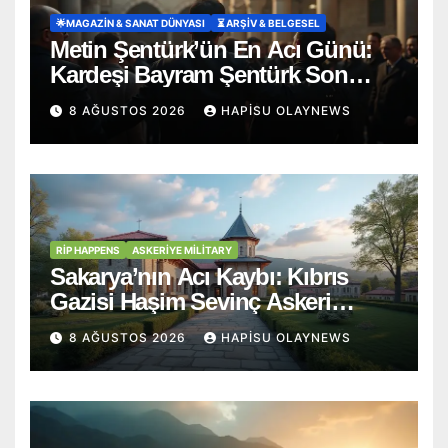
🌟MAGAZIN & SANAT DÜNYASI
⏳ ARŞİV & BELGESEL
Metin Şentürk’ün En Acı Günü:
Kardeşi Bayram Şentürk Son
Yolculuğuna Uğurlandı
8 AĞUSTOS 2026
HAPISU OLAYNEWS
RİP HAPPENS
ASKERIYE MILITARY
Sakarya’nın Acı Kaybı: Kıbrıs
Gazisi Haşim Sevinç Askeri
Törenle Ebediyete Uğurlandı
8 AĞUSTOS 2026
HAPISU OLAYNEWS