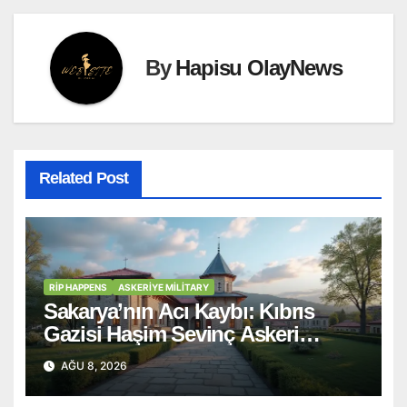
By
Hapisu OlayNews
Related Post
RİP HAPPENS
ASKERIYE MILITARY
Sakarya’nın Acı Kaybı: Kıbrıs
Gazisi Haşim Sevinç Askeri
Törenle Ebediyete Uğurlandı
AĞU 8, 2026