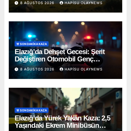
8 AĞUSTOS 2026
HAPISU OLAYNEWS
🚨 SON DAKİKA KAZA
Elazığ’da Dehşet Gecesi: Şerit
Değiştiren Otomobil Genç
Motosikletçiyi Hayattan Kopardı
8 AĞUSTOS 2026
HAPISU OLAYNEWS
🚨 SON DAKİKA KAZA
Elazığ’da Yürek Yakan Kaza: 2,5
Yaşındaki Ekrem Minibüsün