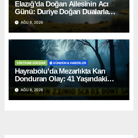
Elazığ’da Doğan Ailesinin Acı
Günü: Duriye Doğan Dualarla
Uğurlandı
AĞU 8, 2026
✨İNTIHAR GIRIŞIMI
📰 GÜNDEM & HABERLER
Hayrabolu’da Mezarlıkta Kan
Donduran Olay: 41 Yaşındaki
Şahıs Ağaca Asılı Bulundu
AĞU 8, 2026