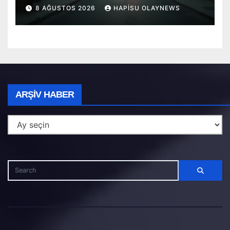
Altında Can Verdi
8 AĞUSTOS 2026
HAPISU OLAYNEWS
Arşiv
ARŞIV HABER
Haber