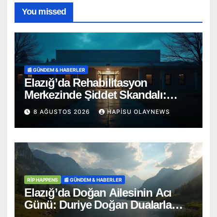
You missed
📰 GÜNDEM & HABERLER
Elazığ’da Rehabilitasyon
Merkezinde Şiddet Skandalı:
Soruşturma Başlatıldı
8 AĞUSTOS 2026
HAPISU OLAYNEWS
RİP HAPPENS
📰 GÜNDEM & HABERLER
Elazığ’da Doğan Ailesinin Acı
Günü: Duriye Doğan Dualarla
Uğurlandı