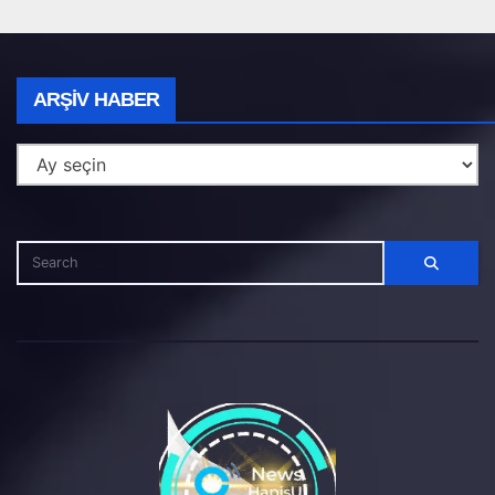
Arşiv
ARŞIV HABER
Haber