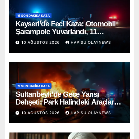
🚨 SON DAKİKA KAZA
Kayseri’de Feci Kaza: Otomobil
Şarampole Yuvarlandı, 11
Yaşındaki Jinda Kurtarılamadı!
10 AĞUSTOS 2026
HAPISU OLAYNEWS
🚨 SON DAKİKA KAZA
Sultanbeyli’de Gece Yarısı
Dehşeti: Park Halindeki Araçlara
Çarpan Otomobil Alev Alev
10 AĞUSTOS 2026
HAPISU OLAYNEWS
Yandı!