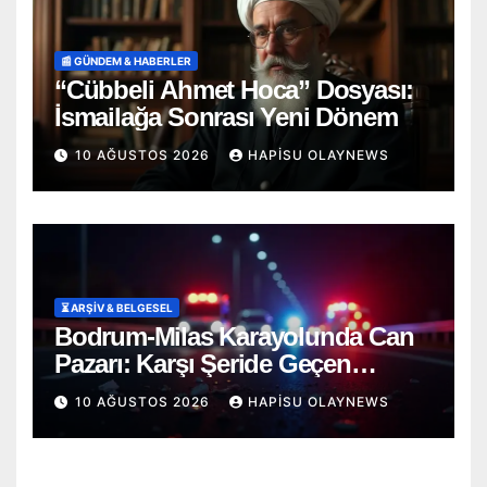
📰 GÜNDEM & HABERLER
“Cübbeli Ahmet Hoca” Dosyası:
İsmailağa Sonrası Yeni Dönem
10 AĞUSTOS 2026
HAPISU OLAYNEWS
⏳ ARŞİV & BELGESEL
Bodrum-Milas Karayolunda Can
Pazarı: Karşı Şeride Geçen
Otomobil Katliam Gibi Kazaya Yol
10 AĞUSTOS 2026
HAPISU OLAYNEWS
Açtı!