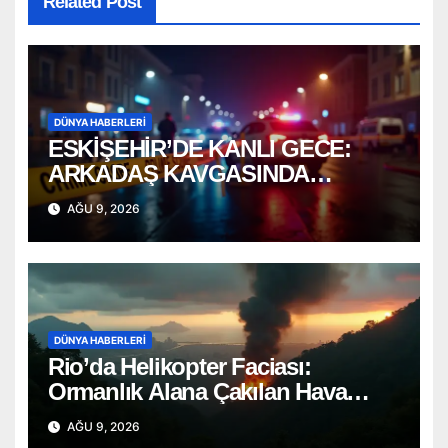
Related Post
DÜNYA HABERLERI
ESKİŞEHİR’DE KANLI GECE:
ARKADAŞ KAVGASINDA
BIÇAKLAR KONUŞTU!
AĞU 9, 2026
DÜNYA HABERLERI
Rio’da Helikopter Faciası:
Ormanlık Alana Çakılan Hava
Aracında 4 Ölü
AĞU 9, 2026