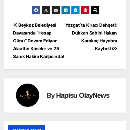
Yazı
Beykoz Belediyesi
Yozgat’ta Kiracı Dehşeti:
Davasında “Hesap
Dükkan Sahibi Hakan
gezinmesi
Günü” Devam Ediyor:
Karakoç Hayatını
Alaattin Köseler ve 25
Kaybetti
Sanık Hakim Karşısında!
By
Hapisu OlayNews