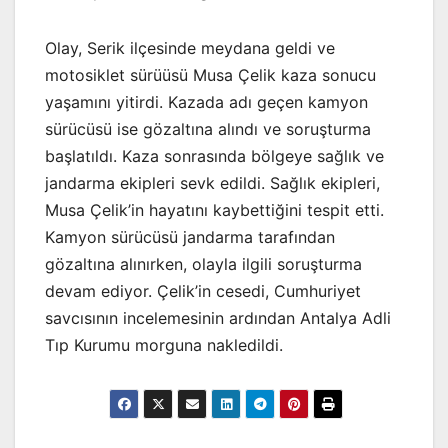
Olay, Serik ilçesinde meydana geldi ve
motosiklet sürüüsü Musa Çelik kaza sonucu
yaşamını yitirdi. Kazada adı geçen kamyon
sürücüsü ise gözaltına alındı ve soruşturma
başlatıldı. Kaza sonrasında bölgeye sağlık ve
jandarma ekipleri sevk edildi. Sağlık ekipleri,
Musa Çelik’in hayatını kaybettiğini tespit etti.
Kamyon sürücüsü jandarma tarafından
gözaltına alınırken, olayla ilgili soruşturma
devam ediyor. Çelik’in cesedi, Cumhuriyet
savcısının incelemesinin ardından Antalya Adli
Tıp Kurumu morguna nakledildi.