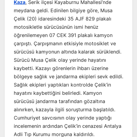
Kaza
, Serik ilçesi Kayaburnu Mahallesi’nde
meydana geldi. Edinilen bilgiye göre, Musa
Çelik (20) idaresindeki 35 AJF 829 plakalı
motosikletle sürücüsünün ismi henüz
öğrenilemeyen 07 CEK 391 plakalı kamyon
çarpıştı. Çarpışmanın etkisiyle motosiklet ve
sürücüsü kamyonun altında kalarak sürüklendi.
Sürücü Musa Çelik olay yerinde hayatını
kaybetti. Kazayı görenlerin ihbarı üzerine
bölgeye sağlık ve jandarma ekipleri sevk edildi.
Sağlık ekipleri yaptıkları kontrolde Çelik’in
hayatını kaybettiğini belirledi. Kamyon
sürücüsü jandarma tarafından gözaltına
alınırken, kazayla ilgili soruşturma başlatıldı.
Cumhuriyet savcısının olay yerinde yaptığı
incelemenin ardından Çelik’in cenazesi Antalya
Adli Tıp Kurumu morguna kaldırıldı.