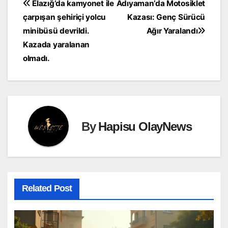
Yazı
Elazığ’da kamyonet ile
Adıyaman’da Motosiklet
çarpışan şehiriçi yolcu
Kazası: Genç Sürücü
gezinmesi
minibüsü devrildi.
Ağır Yaralandı
Kazada yaralanan
olmadı.
By
Hapisu OlayNews
Related Post