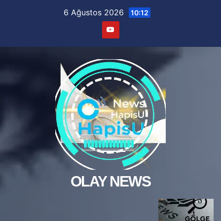
Skip
6 Ağustos 2026
10:12
to
content
OLAY NEWS