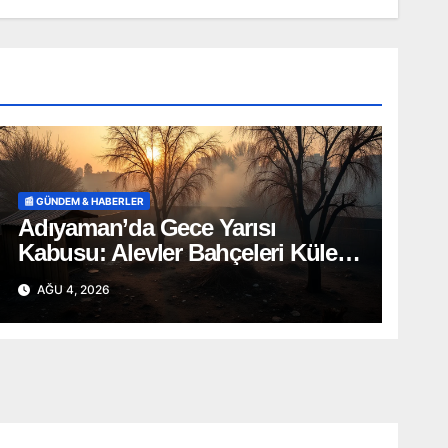
📰 GÜNDEM & HABERLER
Adıyaman’da Gece Yarısı
Kabusu: Alevler Bahçeleri Küle
Çevirdi, Onlarca Can Telef Oldu!
AĞU 4, 2026