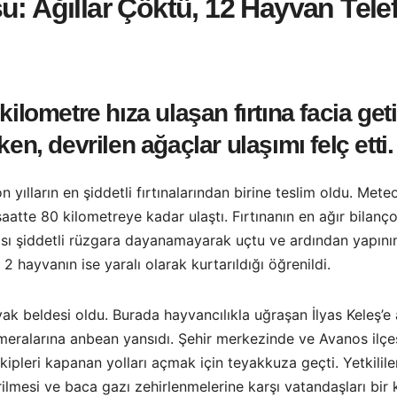
u: Ağıllar Çöktü, 12 Hayvan Tele
ilometre hıza ulaşan fırtına facia geti
en, devrilen ağaçlar ulaşımı felç etti.
yılların en şiddetli fırtınalarından birine teslim oldu. Meteo
aatte 80 kilometreye kadar ulaştı. Fırtınanın en ağır bilanç
atısı şiddetli rüzgara dayanamayarak uçtu ve ardından yapını
2 hayvanın ise yaralı olarak kurtarıldığı öğrenildi.
vak beldesi oldu. Burada hayvancılıkla uğraşan İlyas Keleş’e
meralarına anbean yansıdı. Şehir merkezinde ve Avanos ilçes
pleri kapanan yolları açmak için teyakkuza geçti. Yetkililer,
rilmesi ve baca gazı zehirlenmelerine karşı vatandaşları bir