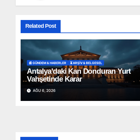
Related Post
📰 GÜNDEM & HABERLER
⏳ ARŞİV & BELGESEL
Antalya’daki Kan Donduran Yurt
Vahşetinde Karar
AĞU 6, 2026