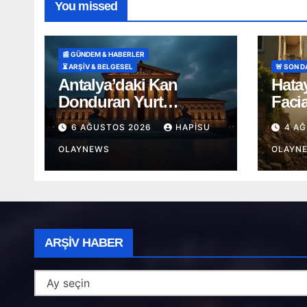
You missed
📰 GÜNDEM & HABERLER
⏳ ARŞİV & BELGESEL
🚨 SON 
Antalya’daki Kan
Hata
Donduran Yurt
Faci
Vahşetinde Karar
Kamy
6 AĞUSTOS 2026
HAPISU
4 A
Kald
OLAYNEWS
OLAYN
Arşiv
ARŞIV HABER
Haber