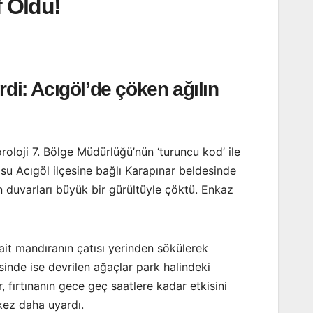
f Oldu!
rdi: Acıgöl’de çöken ağılın
roloji 7. Bölge Müdürlüğü’nün ‘turuncu kod’ ile
osu Acıgöl ilçesine bağlı Karapınar beldesinde
n duvarları büyük bir gürültüyle çöktü. Enkaz
 ait mandıranın çatısı yerinden sökülerek
inde ise devrilen ağaçlar park halindeki
 fırtınanın gece geç saatlere kadar etkisini
 kez daha uyardı.