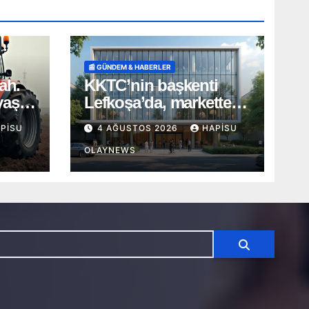
📰 GÜNDEM & HABERLER
ah.
KKTC’nin başkenti
yaş
Lefkoşa’da, markette
SALDIRI
PISU
4 AĞUSTOS 2026
HAPISU
OLAYNEWS