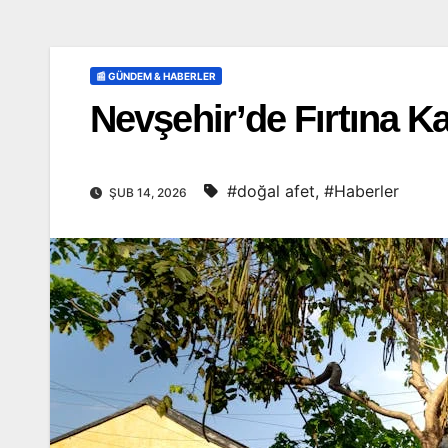
📰 GÜNDEM & HABERLER
Nevşehir’de Fırtına 
#doğal afet
,
#Haberler
ŞUB 14, 2026