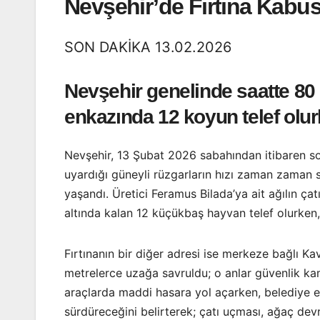
Nevşehir’de Fırtına Kabus
SON DAKİKA 13.02.2026
Nevşehir genelinde saatte 80 k
enkazında 12 koyun telef olurk
Nevşehir, 13 Şubat 2026 sabahından itibaren son 
uyardığı güneyli rüzgarların hızı zaman zaman s
yaşandı. Üretici Feramus Bilada’ya ait ağılın ç
altında kalan 12 küçükbaş hayvan telef olurken, 
Fırtınanın bir diğer adresi ise merkeze bağlı Ka
metrelerce uzağa savruldu; o anlar güvenlik ka
araçlarda maddi hasara yol açarken, belediye eki
sürdüreceğini belirterek; çatı uçması, ağaç dev