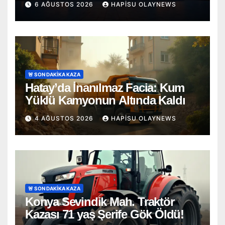
6 AĞUSTOS 2026
HAPISU OLAYNEWS
🚨 SON DAKİKA KAZA
Hatay’da İnanılmaz Facia: Kum
Yüklü Kamyonun Altında Kaldı
4 AĞUSTOS 2026
HAPISU OLAYNEWS
🚨 SON DAKİKA KAZA
Konya Sevindik Mah. Traktör
Kazası 71 yaş Şerife Gök Öldü!