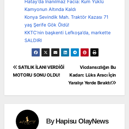
Hatay’da İnanılmaz Facia: Kum Yüklü
Kamyonun Altında Kaldı
Konya Sevindik Mah. Traktör Kazası 71
yaş Şerife Gök Öldü!
KKTC’nin başkenti Lefkoşa’da, markette
SALDIRI
Yazı
SATILIK İLANI VERDİĞİ
Vicdansızlığın Bu
MOTORU SONU OLDU!
Kadarı: Lüks Aracı İçin
gezinmesi
Yaralıyı Yerde Bıraktı!
By
Hapisu OlayNews