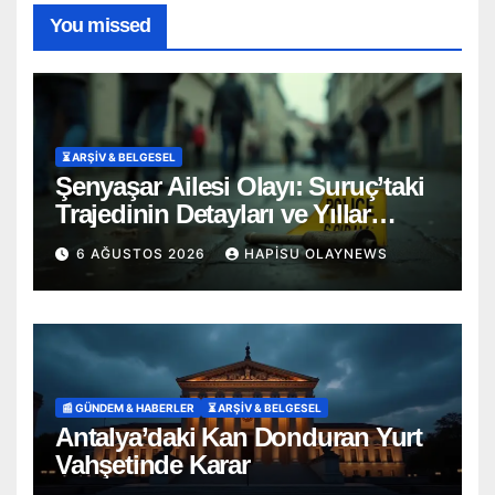
You missed
⏳ ARŞİV & BELGESEL
Şenyaşar Ailesi Olayı: Suruç’taki
Trajedinin Detayları ve Yıllar
Süren Adalet Mücadelesi
6 AĞUSTOS 2026
HAPISU OLAYNEWS
📰 GÜNDEM & HABERLER
⏳ ARŞİV & BELGESEL
Antalya’daki Kan Donduran Yurt
Vahşetinde Karar