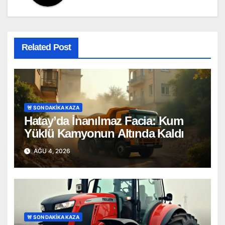
Related Post
🚨 SON DAKİKA KAZA
Hatay’da İnanılmaz Facia: Kum
Yüklü Kamyonun Altında Kaldı
AĞU 4, 2026
🚨 SON DAKİKA KAZA