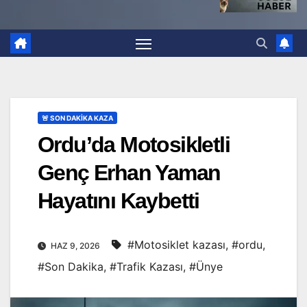
🚨 SON DAKİKA KAZA
Ordu’da Motosikletli
Genç Erhan Yaman
Hayatını Kaybetti
#Motosiklet kazası
,
#ordu
,
HAZ 9, 2026
#Son Dakika
,
#Trafik Kazası
,
#Ünye