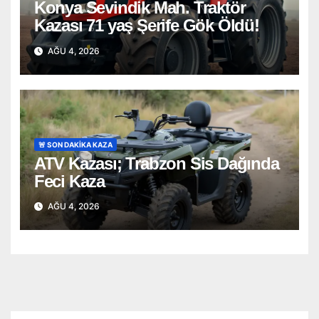
Konya Sevindik Mah. Traktör
Kazası 71 yaş Şerife Gök Öldü!
AĞU 4, 2026
🚨 SON DAKİKA KAZA
ATV Kazası; Trabzon Sis Dağında
Feci Kaza
AĞU 4, 2026