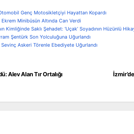
 Otomobil Genç Motosikletçiyi Hayattan Kopardı
i Ekrem Minibüsün Altında Can Verdi
nın Kimliğinde Saklı Şehadet: ‘Uçak’ Soyadının Hüzünlü Hika
ayram Şentürk Son Yolculuğuna Uğurlandı
m Sevinç Askeri Törenle Ebediyete Uğurlandı
: Alev Alan Tır Ortalığı
İzmir’d