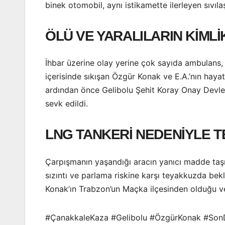
binek otomobil, aynı istikamette ilerleyen sıvıl
ÖLÜ VE YARALILARIN KİMLİ
İhbar üzerine olay yerine çok sayıda ambulans, i
içerisinde sıkışan Özgür Konak ve E.A.’nın hayat
ardından önce Gelibolu Şehit Koray Onay Devlet
sevk edildi.
LNG TANKERİ NEDENİYLE 
Çarpışmanın yaşandığı aracın yanıcı madde taşıya
sızıntı ve parlama riskine karşı teyakkuzda bek
Konak’ın Trabzon’un Maçka ilçesinden olduğu ve 
#ÇanakkaleKaza #Gelibolu #ÖzgürKonak #SonD