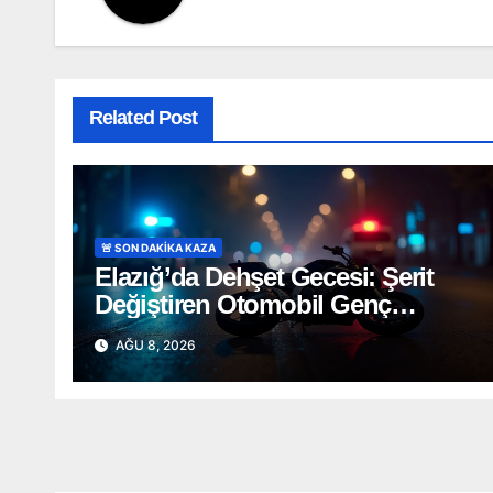
Related Post
🚨 SON DAKİKA KAZA
Elazığ’da Dehşet Gecesi: Şerit
Değiştiren Otomobil Genç
Motosikletçiyi Hayattan Kopardı
AĞU 8, 2026