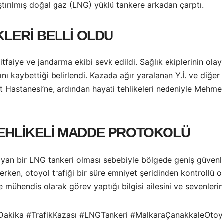
aştırılmış doğal gaz (LNG) yüklü tankere arkadan çarptı.
KLERİ BELLİ OLDU
tfaiye ve jandarma ekibi sevk edildi. Sağlık ekiplerinin ola
ını kaybettiği belirlendi. Kazada ağır yaralanan Y.İ. ve diğer
 Hastanesi’ne, ardından hayati tehlikeleri nedeniyle Mehm
TEHLİKELİ MADDE PROTOKOLÜ
n bir LNG tankeri olması sebebiyle bölgede geniş güvenlik ön
lerken, otoyol trafiği bir süre emniyet şeridinden kontrollü 
mühendis olarak görev yaptığı bilgisi ailesini ve sevenleri
akika #TrafikKazası #LNGTankeri #MalkaraÇanakkaleOtoy