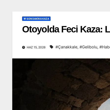
🚨 SON DAKİKA KAZA
Otoyolda Feci Kaza: 
#Çanakkale
,
#Gelibolu
,
#Habe
HAZ 15, 2026