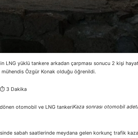
in LNG yüklü tankere arkadan çarpması sonucu 2 kişi hayatın
ç mühendis Özgür Konak olduğu öğrenildi.
⏱️ 3 Dakika
Kaza sonrası otomobil adeta
inde sabah saatlerinde meydana gelen korkunç trafik kazası