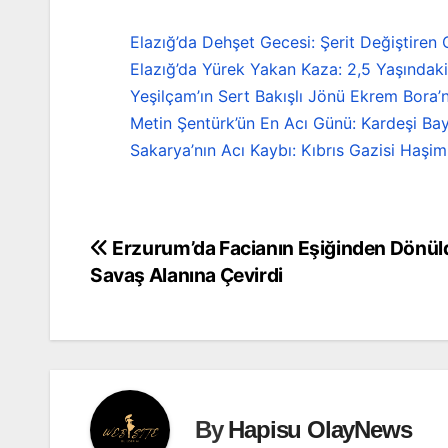
Elazığ’da Dehşet Gecesi: Şerit Değiştiren
Elazığ’da Yürek Yakan Kaza: 2,5 Yaşındak
Yeşilçam’ın Sert Bakışlı Jönü Ekrem Bora’
Metin Şentürk’ün En Acı Günü: Kardeşi B
Sakarya’nın Acı Kaybı: Kıbrıs Gazisi Haşi
Erzurum’da Facianın Eşiğinden Dönüldü
Yazı
Savaş Alanına Çevirdi
gezinmesi
By
Hapisu OlayNews