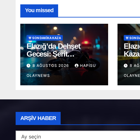
You missed
🚨 SON DAKİKA KAZA
🚨 SON 
Elazığ’da Dehşet
Elaz
Gecesi: Şerit
Kaza
Değiştiren Otomobil
Ekre
8 AĞUSTOS 2026
HAPISU
8 A
Genç Motosikletçiyi
Altı
Hayattan Kopardı
OLAYNEWS
OLAYN
Arşiv
ARŞIV HABER
Haber