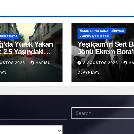
🌟MAGAZIN & SANAT DÜNYASI
DAKİKA KAZA
⏳ ARŞİV & BELGESEL
ığ’da Yürek Yakan
Yeşilçam’ın Sert B
: 2,5 Yaşındaki
Jönü Ekrem Bora’
m Minibüsün
Kimliğinde Saklı
ĞUSTOS 2026
HAPISU
8 AĞUSTOS 2026
HA
nda Can Verdi
Şehadet: ‘Uçak’
EWS
Soyadının Hüzünl
OLAYNEWS
Hikayesi