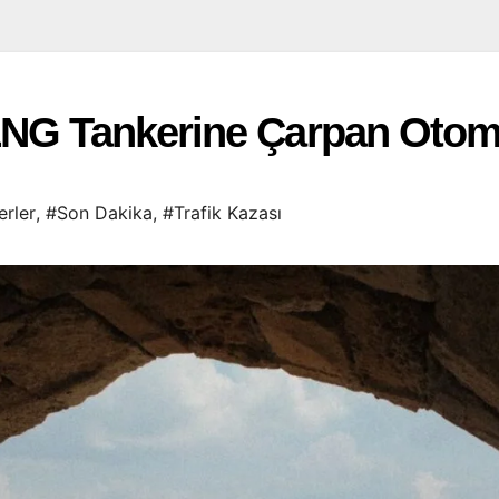
LNG Tankerine Çarpan Otom
rler
,
#Son Dakika
,
#Trafik Kazası