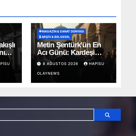
🌟MAGAZIN & SANAT DÜNYASI
⏳ ARŞİV & BELGESEL
akışlı
Metin Şentürk’ün En
nın
Acı Günü: Kardeşi
Bayram Şentürk Son
PISU
8 AĞUSTOS 2026
HAPISU
Yolculuğuna Uğurlandı
ü
OLAYNEWS