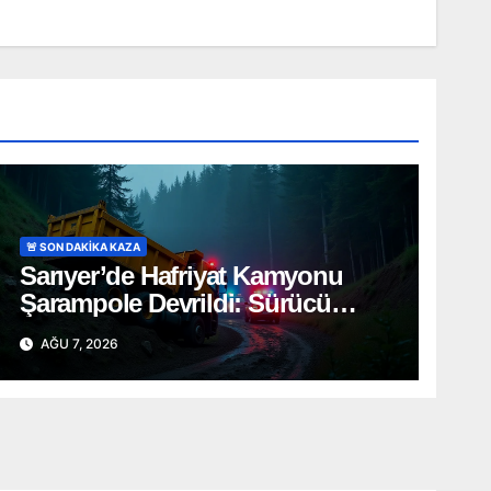
🚨 SON DAKİKA KAZA
Sarıyer’de Hafriyat Kamyonu
Şarampole Devrildi: Sürücü
Güçlükle Kurtarıldı
AĞU 7, 2026