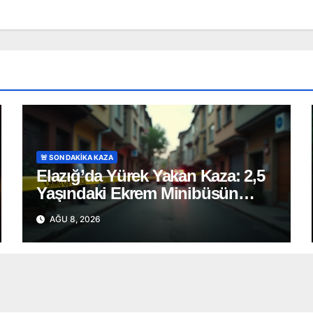
🚨 SON DAKİKA KAZA
Elazığ’da Yürek Yakan Kaza: 2,5
Yaşındaki Ekrem Minibüsün
Altında Can Verdi
AĞU 8, 2026