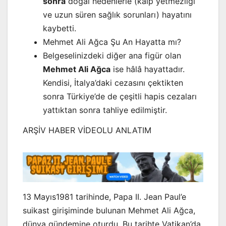
sonra
doğal nedenlerle (kalp yetmezliği
ve uzun süren sağlık sorunları) hayatını
kaybetti.
Mehmet Ali Ağca Şu An Hayatta mı?
Belgeselinizdeki diğer ana figür olan
Mehmet Ali Ağca
ise hâlâ hayattadır.
Kendisi, İtalya’daki cezasını çektikten
sonra Türkiye’de de çeşitli hapis cezaları
yattıktan sonra tahliye edilmiştir.
ARŞİV HABER VİDEOLU ANLATIM
13 Mayıs1981 tarihinde, Papa II. Jean Paul’e
suikast girişiminde bulunan Mehmet Ali Ağca,
dünya gündemine oturdu. Bu tarihte Vatikan’da