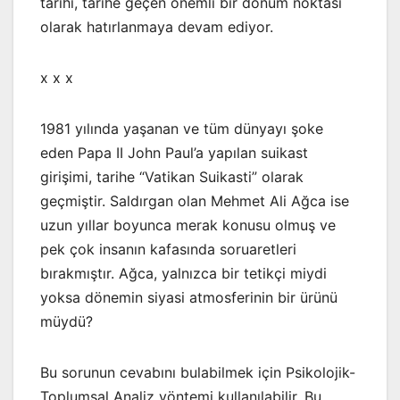
tarihi, tarihe geçen önemli bir dönüm noktası
olarak hatırlanmaya devam ediyor.
x x x
1981 yılında yaşanan ve tüm dünyayı şoke
eden Papa II John Paul’a yapılan suikast
girişimi, tarihe “Vatikan Suikasti” olarak
geçmiştir. Saldırgan olan Mehmet Ali Ağca ise
uzun yıllar boyunca merak konusu olmuş ve
pek çok insanın kafasında soruaretleri
bırakmıştır. Ağca, yalnızca bir tetikçi miydi
yoksa dönemin siyasi atmosferinin bir ürünü
müydü?
Bu sorunun cevabını bulabilmek için Psikolojik-
Toplumsal Analiz yöntemi kullanılabilir. Bu