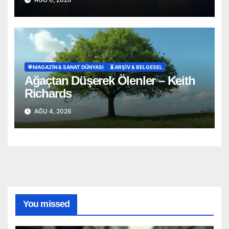
🌟MAGAZIN & SANAT DÜNYASI
⏳ ARŞİV & BELGESEL
Ağaçtan Düşerek Ölenler – Keith
Richards
AĞU 4, 2026
You missed