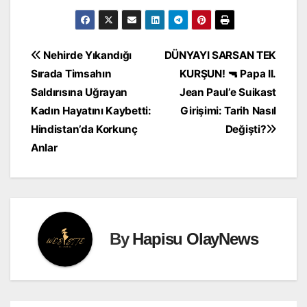
Yazı
Nehirde Yıkandığı
DÜNYAYI SARSAN TEK
Sırada Timsahın
KURŞUN! 🔫 Papa II.
gezinmesi
Saldırısına Uğrayan
Jean Paul’e Suikast
Kadın Hayatını Kaybetti:
Girişimi: Tarih Nasıl
Hindistan’da Korkunç
Değişti?
Anlar
By
Hapisu OlayNews