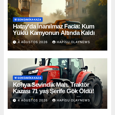
🚨 SON DAKİKA KAZA
Hatay’da İnanılmaz Facia: Kum
Yüklü Kamyonun Altında Kaldı
4 AĞUSTOS 2026
HAPISU OLAYNEWS
🚨 SON DAKİKA KAZA
Konya Sevindik Mah. Traktör
Kazası 71 yaş Şerife Gök Öldü!
4 AĞUSTOS 2026
HAPISU OLAYNEWS