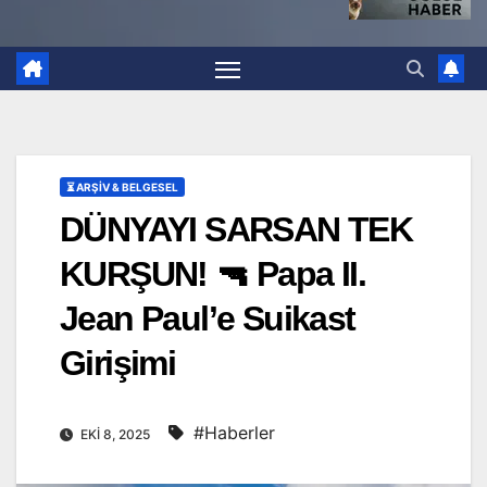
⏳ ARŞİV & BELGESEL
DÜNYAYI SARSAN TEK
KURŞUN! 🔫 Papa II.
Jean Paul’e Suikast
Girişimi
#Haberler
EKI 8, 2025