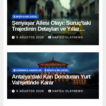
⏳ ARŞİV & BELGESEL
Şenyaşar Ailesi Olayı: Suruç’taki
Trajedinin Detayları ve Yıllar
Süren Adalet Mücadelesi
6 AĞUSTOS 2026
HAPISU OLAYNEWS
📰 GÜNDEM & HABERLER
⏳ ARŞİV & BELGESEL
Antalya’daki Kan Donduran Yurt
Vahşetinde Karar
6 AĞUSTOS 2026
HAPISU OLAYNEWS