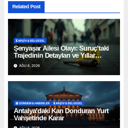
Related Post
⏳ ARŞİV & BELGESEL
Şenyaşar Ailesi Olayı: Suruç’taki
Trajedinin Detayları ve Yıllar
Süren Adalet Mücadelesi
AĞU 6, 2026
📰 GÜNDEM & HABERLER
⏳ ARŞİV & BELGESEL
Antalya’daki Kan Donduran Yurt
Vahşetinde Karar
AĞU 6, 2026