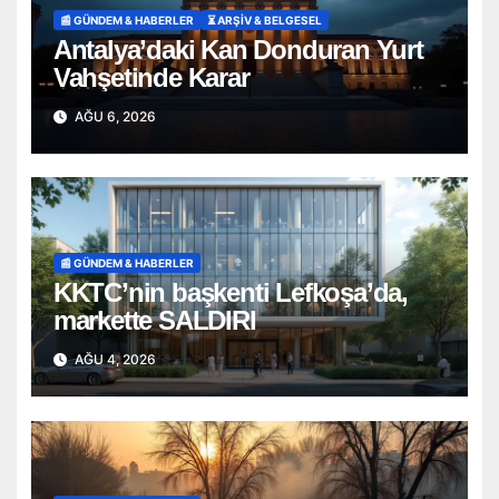
📰 GÜNDEM & HABERLER
⏳ ARŞİV & BELGESEL
Antalya’daki Kan Donduran Yurt
Vahşetinde Karar
AĞU 6, 2026
📰 GÜNDEM & HABERLER
KKTC’nin başkenti Lefkoşa’da,
markette SALDIRI
AĞU 4, 2026