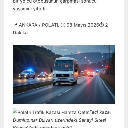
bir yolcu otobüsünün çarpması sonucu
yaşamını yitirdi.
📍 ANKARA / POLATLI🕒 08 Mayıs 2026⏱️ 2
Dakika
Feci kaza,
Dumlupınar Bulvarı üzerindeki Sanayi Sitesi
Kavşağı’nda meydana geldi.