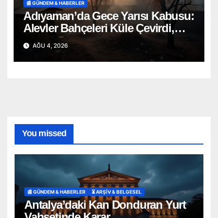
📰 GÜNDEM & HABERLER
Adıyaman’da Gece Yarısı Kabusu:
Alevler Bahçeleri Küle Çevirdi,
Onlarca Can Telef Oldu!
AĞU 4, 2026
You missed
📰 GÜNDEM & HABERLER
⏳ ARŞİV & BELGESEL
Antalya’daki Kan Donduran Yurt
Vahşetinde Karar