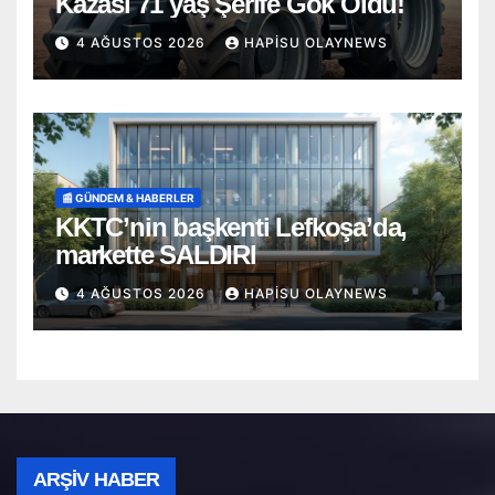
Kazası 71 yaş Şerife Gök Öldü!
4 AĞUSTOS 2026
HAPISU OLAYNEWS
📰 GÜNDEM & HABERLER
KKTC’nin başkenti Lefkoşa’da,
markette SALDIRI
4 AĞUSTOS 2026
HAPISU OLAYNEWS
Arşiv
ARŞIV HABER