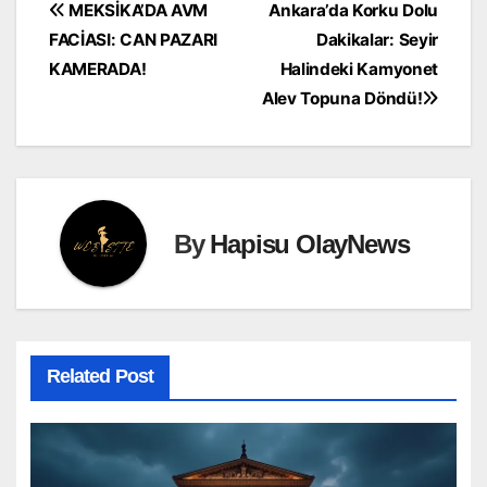
Yazı
MEKSİKA’DA AVM
Ankara’da Korku Dolu
FACİASI: CAN PAZARI
Dakikalar: Seyir
gezinmesi
KAMERADA!
Halindeki Kamyonet
Alev Topuna Döndü!
By
Hapisu OlayNews
Related Post