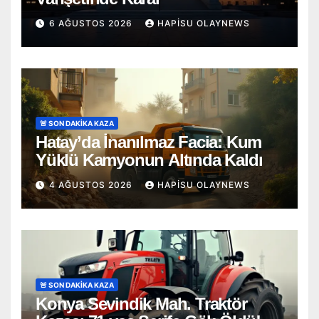
6 AĞUSTOS 2026
HAPISU OLAYNEWS
🚨 SON DAKİKA KAZA
Hatay’da İnanılmaz Facia: Kum
Yüklü Kamyonun Altında Kaldı
4 AĞUSTOS 2026
HAPISU OLAYNEWS
🚨 SON DAKİKA KAZA
Konya Sevindik Mah. Traktör