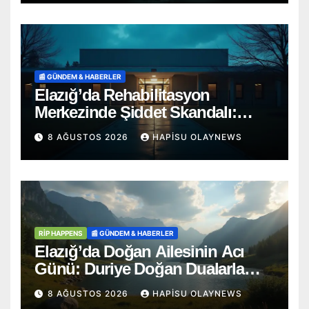
📰 GÜNDEM & HABERLER
Elazığ’da Rehabilitasyon
Merkezinde Şiddet Skandalı:
Soruşturma Başlatıldı
8 AĞUSTOS 2026
HAPISU OLAYNEWS
RİP HAPPENS
📰 GÜNDEM & HABERLER
Elazığ’da Doğan Ailesinin Acı
Günü: Duriye Doğan Dualarla
Uğurlandı
8 AĞUSTOS 2026
HAPISU OLAYNEWS