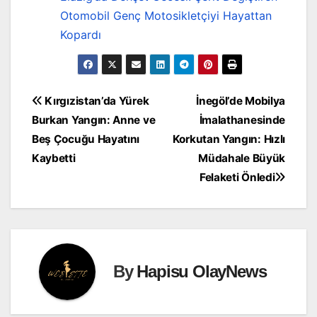
Otomobil Genç Motosikletçiyi Hayattan
Kopardı
Yazı
Kırgızistan’da Yürek
İnegöl’de Mobilya
Burkan Yangın: Anne ve
İmalathanesinde
gezinmesi
Beş Çocuğu Hayatını
Korkutan Yangın: Hızlı
Kaybetti
Müdahale Büyük
Felaketi Önledi
By
Hapisu OlayNews