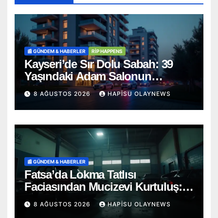
📰 GÜNDEM & HABERLER
RİP HAPPENS
Kayseri’de Sır Dolu Sabah: 39
Yaşındaki Adam Salonun
Ortasında Ölü Bulundu
8 AĞUSTOS 2026
HAPISU OLAYNEWS
📰 GÜNDEM & HABERLER
Fatsa’da Lokma Tatlısı
Faciasından Mucizevi Kurtuluş:
Saniyelerle Yarışan Heimlich
8 AĞUSTOS 2026
HAPISU OLAYNEWS
Müdahalesi!