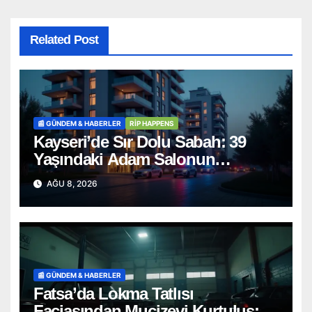
Related Post
📰 GÜNDEM & HABERLER
RİP HAPPENS
Kayseri’de Sır Dolu Sabah: 39
Yaşındaki Adam Salonun
Ortasında Ölü Bulundu
AĞU 8, 2026
📰 GÜNDEM & HABERLER
Fatsa’da Lokma Tatlısı
Faciasından Mucizevi Kurtuluş: