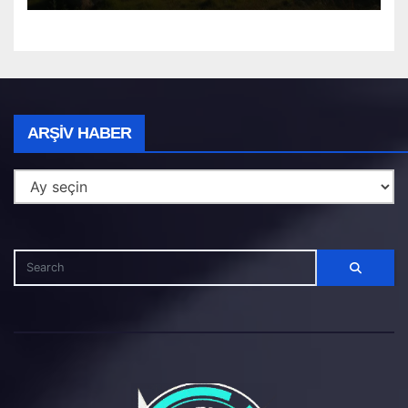
Arşiv
ARŞIV HABER
Haber