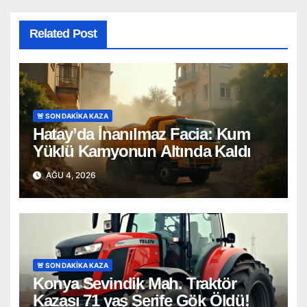
Related Post
🚨 SON DAKİKA KAZA
Hatay’da İnanılmaz Facia: Kum
Yüklü Kamyonun Altında Kaldı
AĞU 4, 2026
🚨 SON DAKİKA KAZA
Konya Sevindik Mah. Traktör
Kazası 71 yaş Şerife Gök Öldü!