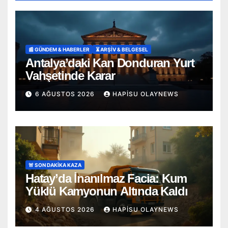
📰 GÜNDEM & HABERLER
⏳ ARŞİV & BELGESEL
Antalya’daki Kan Donduran Yurt
Vahşetinde Karar
6 AĞUSTOS 2026
HAPISU OLAYNEWS
🚨 SON DAKİKA KAZA
Hatay’da İnanılmaz Facia: Kum
Yüklü Kamyonun Altında Kaldı
4 AĞUSTOS 2026
HAPISU OLAYNEWS