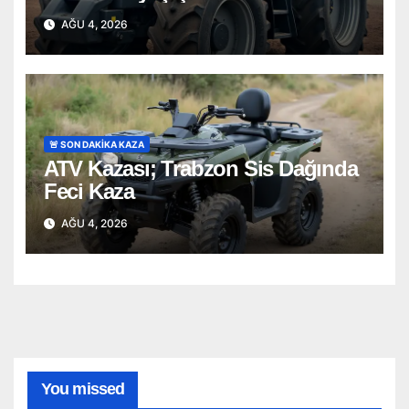
AĞU 4, 2026
🚨 SON DAKİKA KAZA
ATV Kazası; Trabzon Sis Dağında
Feci Kaza
AĞU 4, 2026
You missed