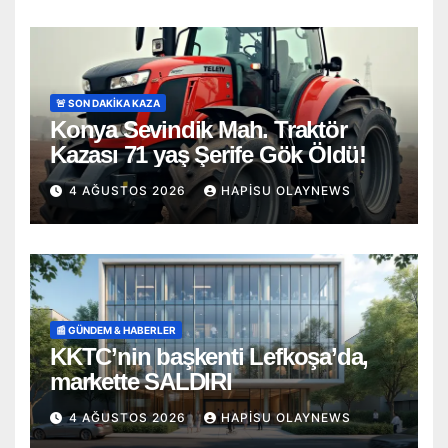
🚨 SON DAKİKA KAZA
Konya Sevindik Mah. Traktör
Kazası 71 yaş Şerife Gök Öldü!
4 AĞUSTOS 2026
HAPISU OLAYNEWS
📰 GÜNDEM & HABERLER
KKTC’nin başkenti Lefkoşa’da,
markette SALDIRI
4 AĞUSTOS 2026
HAPISU OLAYNEWS