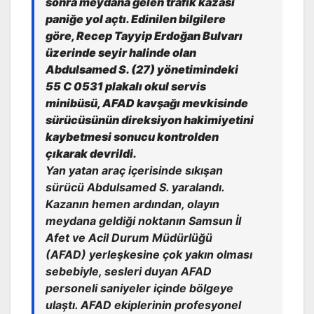
sonra meydana gelen trafik kazası
paniğe yol açtı. Edinilen bilgilere
göre, Recep Tayyip Erdoğan Bulvarı
üzerinde seyir halinde olan
Abdulsamed S. (27) yönetimindeki
55 C 0531 plakalı okul servis
minibüsü, AFAD kavşağı mevkisinde
sürücüsünün direksiyon hakimiyetini
kaybetmesi sonucu kontrolden
çıkarak devrildi.
Yan yatan araç içerisinde sıkışan
sürücü Abdulsamed S. yaralandı.
Kazanın hemen ardından, olayın
meydana geldiği noktanın Samsun İl
Afet ve Acil Durum Müdürlüğü
(AFAD) yerleşkesine çok yakın olması
sebebiyle, sesleri duyan AFAD
personeli saniyeler içinde bölgeye
ulaştı. AFAD ekiplerinin profesyonel