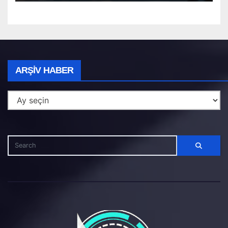
Arşiv
ARŞIV HABER
Haber