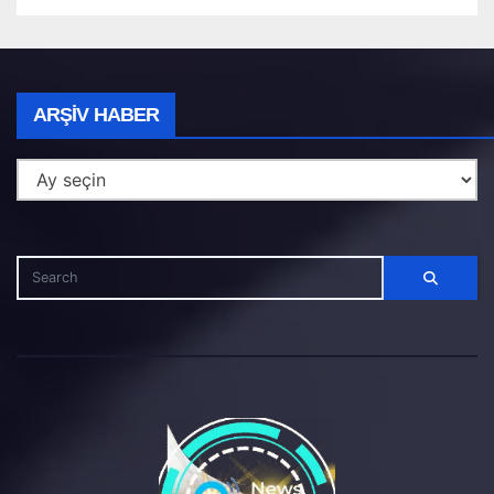
Arşiv
ARŞIV HABER
Haber