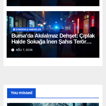
📰 GÜNDEM & HABERLER
Bursa’da Akılalmaz Dehşet: Çıplak
Halde Sokağa İnen Şahıs Terör
Estirdi!
AĞU 7, 2026
You missed