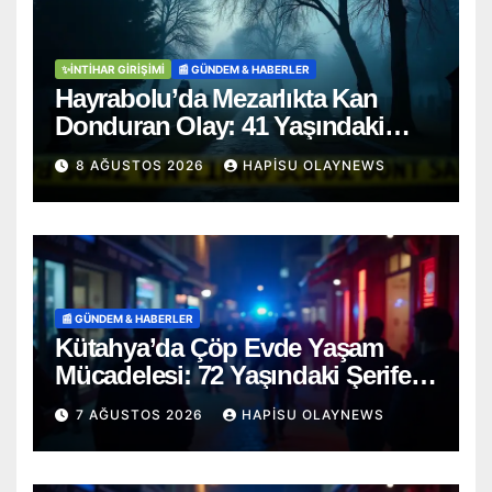
✨İNTIHAR GIRIŞIMI
📰 GÜNDEM & HABERLER
Hayrabolu’da Mezarlıkta Kan
Donduran Olay: 41 Yaşındaki
Şahıs Ağaca Asılı Bulundu
8 AĞUSTOS 2026
HAPISU OLAYNEWS
📰 GÜNDEM & HABERLER
Kütahya’da Çöp Evde Yaşam
Mücadelesi: 72 Yaşındaki Şerife
D. Mucizevi Şekilde Kurtarıldı
7 AĞUSTOS 2026
HAPISU OLAYNEWS