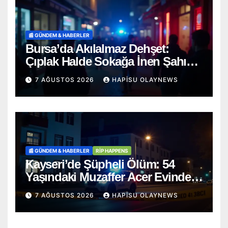
📰 GÜNDEM & HABERLER
Bursa’da Akılalmaz Dehşet:
Çıplak Halde Sokağa İnen Şahıs
Terör Estirdi!
7 AĞUSTOS 2026
HAPISU OLAYNEWS
📰 GÜNDEM & HABERLER
RİP HAPPENS
Kayseri’de Şüpheli Ölüm: 54
Yaşındaki Muzaffer Acer Evinde
Cansız Bulundu
7 AĞUSTOS 2026
HAPISU OLAYNEWS