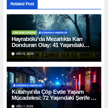
Related Post
✨İNTIHAR GIRIŞIMI
📰 GÜNDEM & HABERLER
Hayrabolu’da Mezarlıkta Kan
Donduran Olay: 41 Yaşındaki
Şahıs Ağaca Asılı Bulundu
AĞU 8, 2026
📰 GÜNDEM & HABERLER
Kütahya’da Çöp Evde Yaşam
Mücadelesi: 72 Yaşındaki Şerife D.
Mucizevi Şekilde Kurtarıldı
AĞU 7, 2026