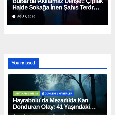
Bursa’da Akılalmaz Dehşet: Çıplak
Halde Sokağa İnen Şahıs Terör
Estirdi!
AĞU 7, 2026
You missed
✨İNTIHAR GIRIŞIMI
📰 GÜNDEM & HABERLER
Hayrabolu’da Mezarlıkta Kan
Donduran Olay: 41 Yaşındaki
Şahıs Ağaca Asılı Bulundu