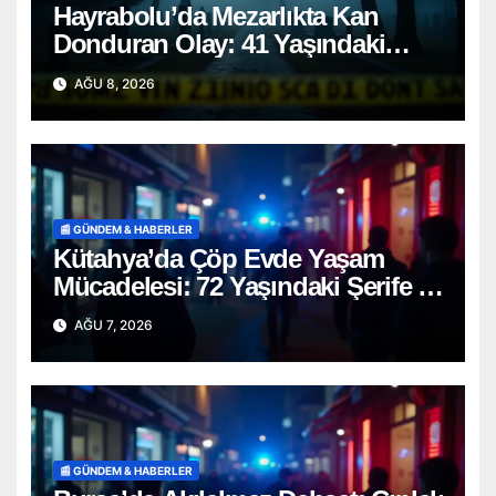
Hayrabolu’da Mezarlıkta Kan
Donduran Olay: 41 Yaşındaki
Şahıs Ağaca Asılı Bulundu
AĞU 8, 2026
📰 GÜNDEM & HABERLER
Kütahya’da Çöp Evde Yaşam
Mücadelesi: 72 Yaşındaki Şerife D.
Mucizevi Şekilde Kurtarıldı
AĞU 7, 2026
📰 GÜNDEM & HABERLER