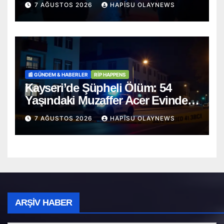
7 AĞUSTOS 2026
HAPISU OLAYNEWS
📰 GÜNDEM & HABERLER
RİP HAPPENS
Kayseri’de Şüpheli Ölüm: 54
Yaşındaki Muzaffer Acer Evinde
Cansız Bulundu
7 AĞUSTOS 2026
HAPISU OLAYNEWS
Arşiv
ARŞIV HABER
Haber