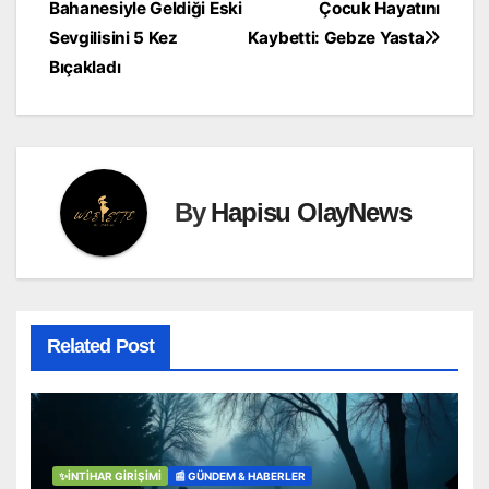
Bahanesiyle Geldiği Eski
Çocuk Hayatını
Sevgilisini 5 Kez
Kaybetti: Gebze Yasta
Bıçakladı
By
Hapisu OlayNews
Related Post
✨İNTIHAR GIRIŞIMI
📰 GÜNDEM & HABERLER