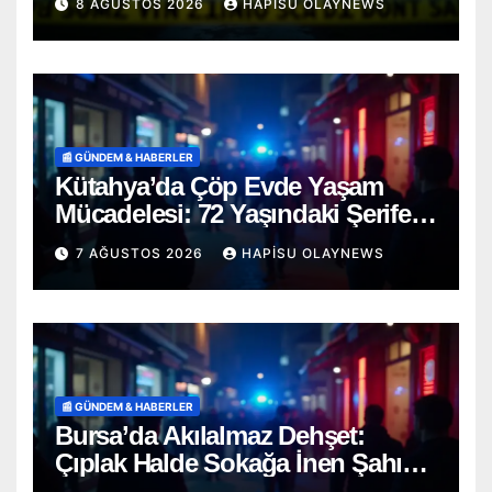
8 AĞUSTOS 2026
HAPISU OLAYNEWS
📰 GÜNDEM & HABERLER
Kütahya’da Çöp Evde Yaşam
Mücadelesi: 72 Yaşındaki Şerife
D. Mucizevi Şekilde Kurtarıldı
7 AĞUSTOS 2026
HAPISU OLAYNEWS
📰 GÜNDEM & HABERLER
Bursa’da Akılalmaz Dehşet:
Çıplak Halde Sokağa İnen Şahıs
Terör Estirdi!