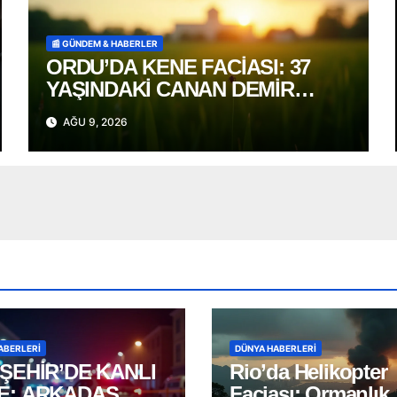
📰 GÜNDEM & HABERLER
ORDU’DA KENE FACİASI: 37
YAŞINDAKİ CANAN DEMİR
HAYATINI KAYBETTİ
AĞU 9, 2026
ABERLERI
DÜNYA HABERLERI
ŞEHİR’DE KANLI
Rio’da Helikopter
E: ARKADAŞ
Faciası: Ormanlık