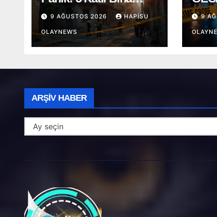
Boşaltıldı
KAV
9 AĞUSTOS 2026
HAPISU
9 A
BIÇ
OLAYNEWS
OLAYN
Arşiv
ARŞIV HABER
Haber