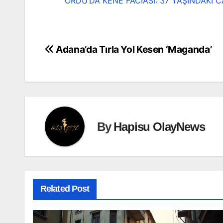
ORDU’DA KENE FACİASI: 37 YAŞINDAKİ 
Adana’da Tırla Yol Kesen ‘Maganda’
Yazı
gezinmesi
By
Hapisu OlayNews
Related Post