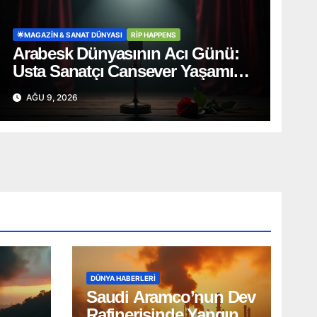
🌟MAGAZIN & SANAT DÜNYASI
RİP HAPPENS
Arabesk Dünyasının Acı Günü:
Usta Sanatçı Cansever Yaşamını
Yitirdi
AĞU 9, 2026
DÜNYA HABERLERI
Saudi Aramco’nun Dev
Rafinerisinde Yangın!