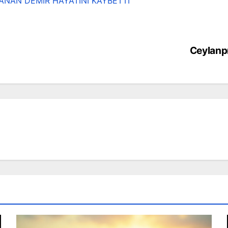
CANAN DEMİR HAYATINI KAYBETTİ
Ceylanp