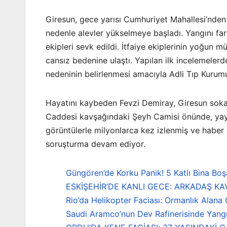
Giresun, gece yarısı Cumhuriyet Mahallesi’nden 
nedenle alevler yükselmeye başladı. Yangını fark
ekipleri sevk edildi. İtfaiye ekiplerinin yoğun m
cansız bedenine ulaştı. Yapılan ilk incelemelerd
nedeninin belirlenmesi amacıyla Adli Tıp Kurumu
Hayatını kaybeden Fevzi Demiray, Giresun soka
Caddesi kavşağındaki Şeyh Camisi önünde, yaya
görüntülerle milyonlarca kez izlenmiş ve haber b
soruşturma devam ediyor.
Güngören’de Korku Panik! 5 Katlı Bina Boşa
ESKİŞEHİR’DE KANLI GECE: ARKADAŞ K
Rio’da Helikopter Faciası: Ormanlık Alana
Saudi Aramco’nun Dev Rafinerisinde Yang