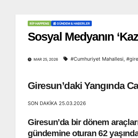
RİP HAPPENS
📰 GÜNDEM & HABERLER
Sosyal Medyanın ‘Kaza
#Cumhuriyet Mahallesi
,
#gir
MAR 25, 2026
Giresun’daki Yangında Ca
SON DAKİKA 25.03.2026
Giresun’da bir dönem araçları
gündemine oturan 62 yaşındak