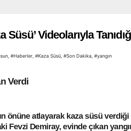
 Süsü’ Videolarıyla Tanıdığ
esun
,
#Haberler
,
#Kaza Süsü
,
#Son Dakika
,
#yangın
n Verdi
n önüne atlayarak kaza süsü verdiği 
i Fevzi Demiray, evinde çıkan yangın