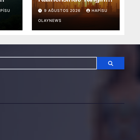
a
Cizan Bölgesi Alarmda
PISU
9 AĞUSTOS 2026
HAPISU
OLAYNEWS