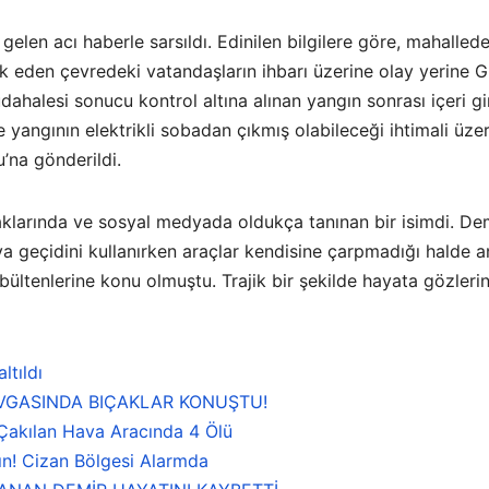
gelen acı haberle sarsıldı. Edinilen bilgilere göre, mahalle
 eden çevredeki vatandaşların ihbarı üzerine olay yerine Gir
üdahalesi sonucu kontrol altına alınan yangın sonrası içeri g
e yangının elektrikli sobadan çıkmış olabileceği ihtimali üze
’na gönderildi.
klarında ve sosyal medyada oldukça tanınan bir isimdi. De
 geçidini kullanırken araçlar kendisine çarpmadığı halde a
ültenlerine konu olmuştu. Trajik bir şekilde hayata gözlerin
ltıldı
AVGASINDA BIÇAKLAR KONUŞTU!
 Çakılan Hava Aracında 4 Ölü
ın! Cizan Bölgesi Alarmda