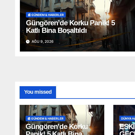
📰 GÜNDEM & HABERLER
Güngören’de Korku Panik! 5
Katlı Bina Boşaltıldı
AĞU 9, 2026
You missed
📰 GÜNDEM & HABERLER
DÜNYA H
Güngören’de Korku
ESKİ
Panik! 5 Katlı Bina
GEC