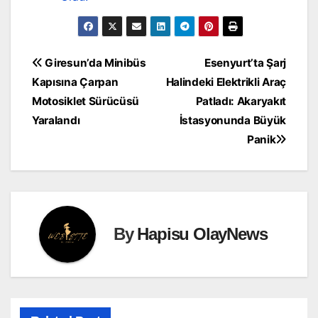
Yazı
Giresun’da Minibüs
Esenyurt’ta Şarj
Kapısına Çarpan
Halindeki Elektrikli Araç
gezinmesi
Motosiklet Sürücüsü
Patladı: Akaryakıt
Yaralandı
İstasyonunda Büyük
Panik
By
Hapisu OlayNews