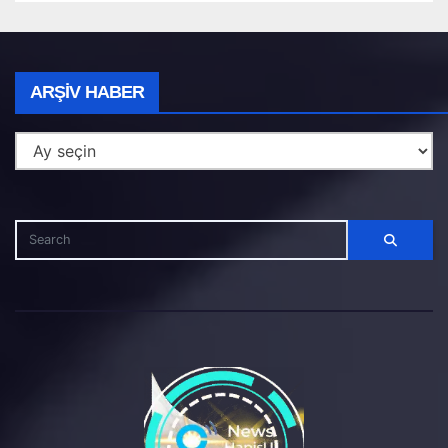
Arşiv
ARŞIV HABER
Haber