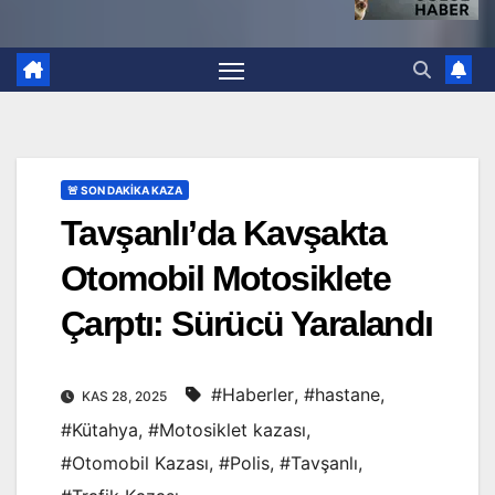
🚨 SON DAKİKA KAZA
Tavşanlı’da Kavşakta
Otomobil Motosiklete
Çarptı: Sürücü Yaralandı
#Haberler
,
#hastane
,
KAS 28, 2025
#Kütahya
,
#Motosiklet kazası
,
#Otomobil Kazası
,
#Polis
,
#Tavşanlı
,