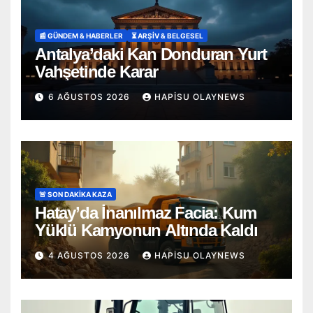
📰 GÜNDEM & HABERLER
⏳ ARŞİV & BELGESEL
Antalya’daki Kan Donduran Yurt
Vahşetinde Karar
6 AĞUSTOS 2026
HAPISU OLAYNEWS
🚨 SON DAKİKA KAZA
Hatay’da İnanılmaz Facia: Kum
Yüklü Kamyonun Altında Kaldı
4 AĞUSTOS 2026
HAPISU OLAYNEWS