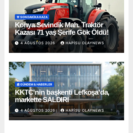
🚨 SON DAKİKA KAZA
Konya Sevindik Mah. Traktör
Kazası 71 yaş Şerife Gök Öldü!
4 AĞUSTOS 2026
HAPISU OLAYNEWS
📰 GÜNDEM & HABERLER
KKTC’nin başkenti Lefkoşa’da,
markette SALDIRI
4 AĞUSTOS 2026
HAPISU OLAYNEWS