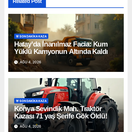
Related Post
🚨 SON DAKİKA KAZA
Hatay’da İnanılmaz Facia: Kum
Yüklü Kamyonun Altında Kaldı
AĞU 4, 2026
🚨 SON DAKİKA KAZA
Konya Sevindik Mah. Traktör
Kazası 71 yaş Şerife Gök Öldü!
AĞU 4, 2026