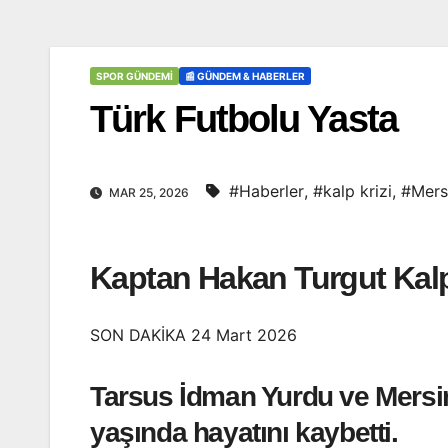
SPOR GÜNDEMI
📰 GÜNDEM & HABERLER
Türk Futbolu Yasta
#Haberler
,
#kalp krizi
,
#Mersi
MAR 25, 2026
Kaptan Hakan Turgut Kalp
SON DAKİKA 24 Mart 2026
Tarsus İdman Yurdu ve Mersi
yaşında hayatını kaybetti.