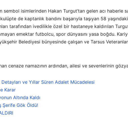
n sembol isimlerinden Hakan Turgut’tan gelen acı haberle s
i kulüpte de kaptanlık bandını başarıyla taşıyan 58 yaşında
ları tarafından ivedilikle özel bir hastaneye kaldırılan Turgut
amayan emektar futbolcu, spor dünyasını yasa boğdu. Kariy
ükşehir Belediyesi bünyesinde çalışan ve Tarsus Veteranlar 
nan cenaze namazının ardından, ailesi ve sevenlerinin gözya
n Detayları ve Yıllar Süren Adalet Mücadelesi
e Karar
onun Altında Kaldı
ş Şerife Gök Öldü!
ALDIRI