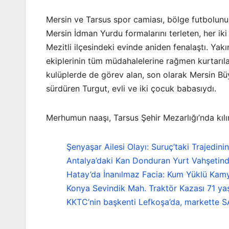
Mersin ve Tarsus spor camiası, bölge futbolunu
Mersin İdman Yurdu formalarını terleten, her ik
Mezitli ilçesindeki evinde aniden fenalaştı. Yakın
ekiplerinin tüm müdahalelerine rağmen kurtarıl
kulüplerde de görev alan, son olarak Mersin Büy
sürdüren Turgut, evli ve iki çocuk babasıydı.
Merhumun naaşı, Tarsus Şehir Mezarlığı’nda kılı
Şenyaşar Ailesi Olayı: Suruç’taki Trajedini
Antalya’daki Kan Donduran Yurt Vahşetind
Hatay’da İnanılmaz Facia: Kum Yüklü Kamy
Konya Sevindik Mah. Traktör Kazası 71 ya
KKTC’nin başkenti Lefkoşa’da, markette S