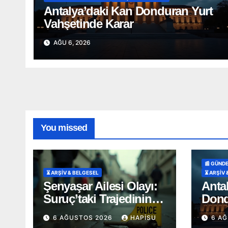
Antalya’daki Kan Donduran Yurt
Vahşetinde Karar
AĞU 6, 2026
You missed
📰 GÜND
⏳ ARŞİV & BELGESEL
⏳ ARŞİV 
Şenyaşar Ailesi Olayı:
Anta
Suruç’taki Trajedinin
Dond
Detayları ve Yıllar
Vahş
6 AĞUSTOS 2026
HAPISU
6 A
Süren Adalet