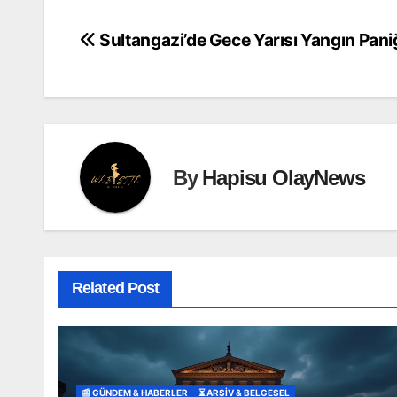
Sultangazi’de Gece Yarısı Yangın Pani
Yazı
gezinmesi
By
Hapisu OlayNews
Related Post
📰 GÜNDEM & HABERLER
⏳ ARŞİV & BELGESEL