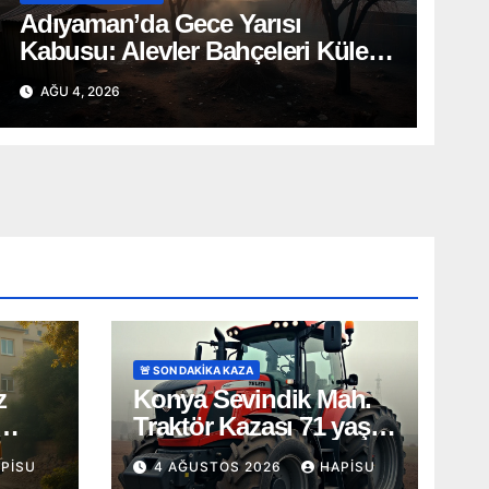
Adıyaman’da Gece Yarısı
Kabusu: Alevler Bahçeleri Küle
Çevirdi, Onlarca Can Telef Oldu!
AĞU 4, 2026
🚨 SON DAKİKA KAZA
z
Konya Sevindik Mah.
Traktör Kazası 71 yaş
a
Şerife Gök Öldü!
PISU
4 AĞUSTOS 2026
HAPISU