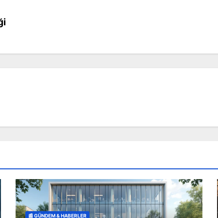
ği
📰 GÜNDEM & HABERLER