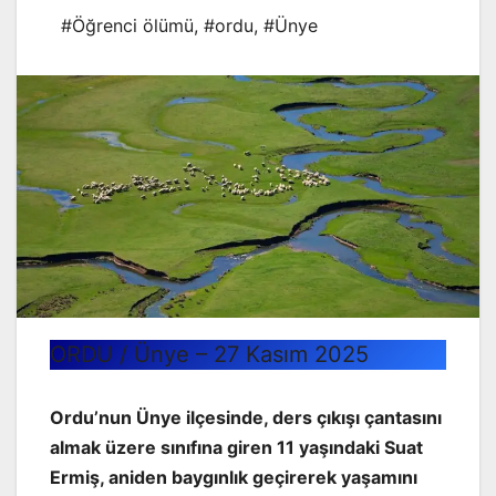
#Öğrenci ölümü
,
#ordu
,
#Ünye
ORDU / Ünye – 27 Kasım 2025
Ordu’nun Ünye ilçesinde, ders çıkışı çantasını
almak üzere sınıfına giren 11 yaşındaki Suat
Ermiş, aniden baygınlık geçirerek yaşamını