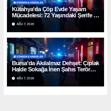
📰 GÜNDEM & HABERLER
Kütahya’da Çöp Evde Yaşam
Mücadelesi: 72 Yaşındaki Şerife D.
Mucizevi Şekilde Kurtarıldı
AĞU 7, 2026
📰 GÜNDEM & HABERLER
Bursa’da Akılalmaz Dehşet: Çıplak
Halde Sokağa İnen Şahıs Terör
Estirdi!
AĞU 7, 2026