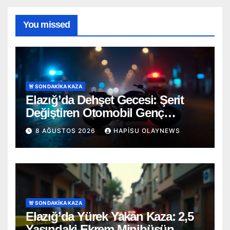
You missed
🚨 SON DAKİKA KAZA
Elazığ’da Dehşet Gecesi: Şerit
Değiştiren Otomobil Genç
Motosikletçiyi Hayattan Kopardı
8 AĞUSTOS 2026
HAPISU OLAYNEWS
🚨 SON DAKİKA KAZA
Elazığ’da Yürek Yakan Kaza: 2,5
Yaşındaki Ekrem Minibüsün