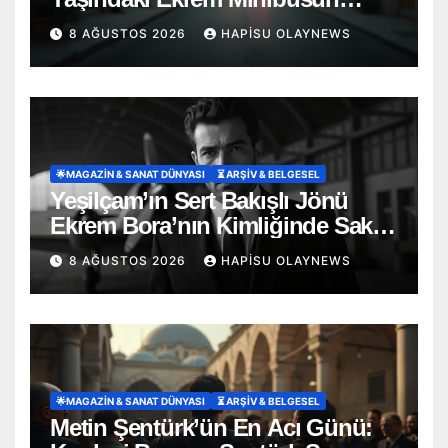
Altında Can Verdi
8 AĞUSTOS 2026
HAPISU OLAYNEWS
🌟MAGAZIN & SANAT DÜNYASI
⏳ ARŞİV & BELGESEL
Yeşilçam’ın Sert Bakışlı Jönü
Ekrem Bora’nın Kimliğinde Saklı
Şehadet: ‘Uçak’ Soyadının
8 AĞUSTOS 2026
HAPISU OLAYNEWS
Hüzünlü Hikayesi
🌟MAGAZIN & SANAT DÜNYASI
⏳ ARŞİV & BELGESEL
Metin Şentürk’ün En Acı Günü: