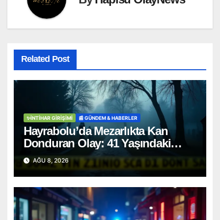
Related Post
✨İNTIHAR GIRIŞIMI
📰 GÜNDEM & HABERLER
Hayrabolu’da Mezarlıkta Kan
Donduran Olay: 41 Yaşındaki
Şahıs Ağaca Asılı Bulundu
AĞU 8, 2026