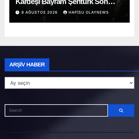
Kardeşi Bayram Şentürk Son
Yolculuğuna Uğurlandı
8 AĞUSTOS 2026
HAPISU OLAYNEWS
Arşiv
ARŞIV HABER
Haber