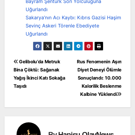
Bayram Şentürk Son Yolculuğuna
Uğurlandı
Sakarya’nın Acı Kaybı: Kıbrıs Gazisi Haşim
Sevinç Askeri Törenle Ebediyete
Uğurlandı
Yazı
Gelibolu’da Metruk
Rus Fenomenin Aşırı
Bina Çöktü: Sağanak
Diyet Deneyi Ölümle
gezinmesi
Yağış İkinci Katı Sokağa
Sonuçlandı: 10.000
Taşıdı
Kalorilik Beslenme
Kalbine Yüklendi
By
Hapisu OlayNews