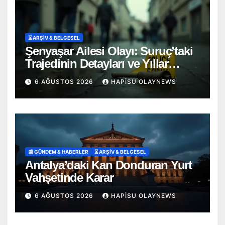
⏳ ARŞİV & BELGESEL
Şenyaşar Ailesi Olayı: Suruç’taki
Trajedinin Detayları ve Yıllar
Süren Adalet Mücadelesi
6 AĞUSTOS 2026
HAPISU OLAYNEWS
📰 GÜNDEM & HABERLER
⏳ ARŞİV & BELGESEL
Antalya’daki Kan Donduran Yurt
Vahşetinde Karar
6 AĞUSTOS 2026
HAPISU OLAYNEWS