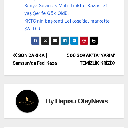
Konya Sevindik Mah. Traktör Kazası 71
yaş Şerife Gök Öldü!
KKTC’nin başkenti Lefkoşa’da, markette
SALDIRI
Yazı
SON DAKİKA |
506 SOKAK’TA ‘YARIM’
Samsun’da Feci Kaza
TEMİZLİK KRİZİ
gezinmesi
By
Hapisu OlayNews