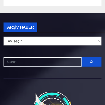
Arşiv
ARŞIV HABER
Haber