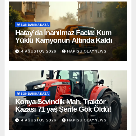
🚨 SON DAKİKA KAZA
Hatay’da İnanılmaz Facia: Kum
Yüklü Kamyonun Altında Kaldı
4 AĞUSTOS 2026
HAPISU OLAYNEWS
🚨 SON DAKİKA KAZA
Konya Sevindik Mah. Traktör
Kazası 71 yaş Şerife Gök Öldü!
4 AĞUSTOS 2026
HAPISU OLAYNEWS