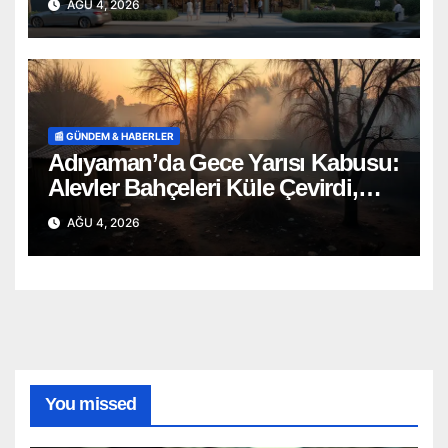
AĞU 4, 2026
📰 GÜNDEM & HABERLER
Adıyaman’da Gece Yarısı Kabusu:
Alevler Bahçeleri Küle Çevirdi,
Onlarca Can Telef Oldu!
AĞU 4, 2026
You missed