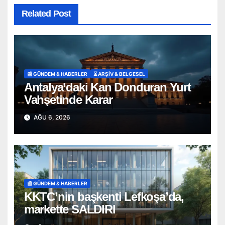
Related Post
📰 GÜNDEM & HABERLER
⏳ ARŞİV & BELGESEL
Antalya’daki Kan Donduran Yurt
Vahşetinde Karar
AĞU 6, 2026
📰 GÜNDEM & HABERLER
KKTC’nin başkenti Lefkoşa’da,
markette SALDIRI