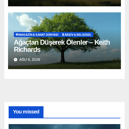
🌟MAGAZIN & SANAT DÜNYASI
⏳ ARŞİV & BELGESEL
Ağaçtan Düşerek Ölenler – Keith
Richards
AĞU 4, 2026
You missed