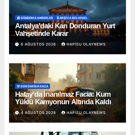
📰 GÜNDEM & HABERLER
⏳ ARŞİV & BELGESEL
Antalya’daki Kan Donduran Yurt
Vahşetinde Karar
6 AĞUSTOS 2026
HAPISU OLAYNEWS
🚨 SON DAKİKA KAZA
Hatay’da İnanılmaz Facia: Kum
Yüklü Kamyonun Altında Kaldı
4 AĞUSTOS 2026
HAPISU OLAYNEWS