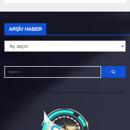
Arşiv
ARŞIV HABER
Haber