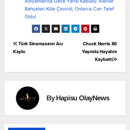
Adıyaman’da Gece Yarısı Kabusu: Alevler
Bahçeleri Küle Çevirdi, Onlarca Can Telef
Oldu!
Yazı
Türk Sinemasının Acı
Chuck Norris 86
Kaybı
Yaşında Hayatını
gezinmesi
Kaybetti
By
Hapisu OlayNews