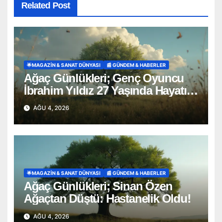
Related Post
🌟MAGAZIN & SANAT DÜNYASI
📰 GÜNDEM & HABERLER
Ağaç Günlükleri; Genç Oyuncu
İbrahim Yıldız 27 Yaşında Hayatını
Kaybetti
AĞU 4, 2026
🌟MAGAZIN & SANAT DÜNYASI
📰 GÜNDEM & HABERLER
Ağaç Günlükleri; Sinan Özen
Ağaçtan Düştü: Hastanelik Oldu!
AĞU 4, 2026