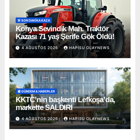
🚨 SON DAKİKA KAZA
Konya Sevindik Mah. Traktör
Kazası 71 yaş Şerife Gök Öldü!
4 AĞUSTOS 2026
HAPISU OLAYNEWS
📰 GÜNDEM & HABERLER
KKTC’nin başkenti Lefkoşa’da,
markette SALDIRI
4 AĞUSTOS 2026
HAPISU OLAYNEWS