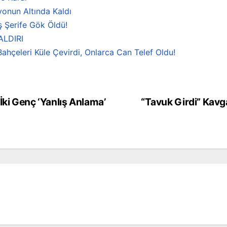
onun Altında Kaldı
ş Şerife Gök Öldü!
ALDIRI
ahçeleri Küle Çevirdi, Onlarca Can Telef Oldu!
İki Genç ‘Yanlış Anlama’
“Tavuk Girdi” Kavga