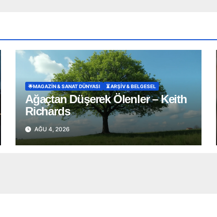
🌟MAGAZIN & SANAT DÜNYASI
⏳ ARŞİV & BELGESEL
Ağaçtan Düşerek Ölenler – Keith
Richards
AĞU 4, 2026