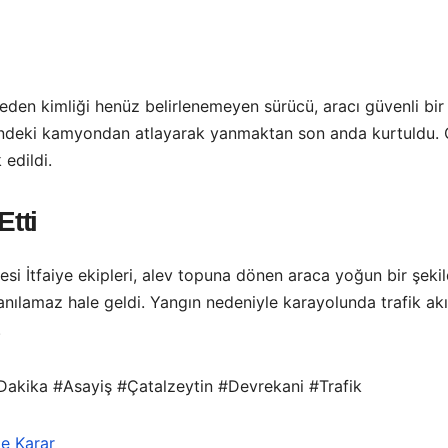
den kimliği henüz belirlenemeyen sürücü, aracı güvenli bir 
indeki kamyondan atlayarak yanmaktan son anda kurtuldu. Ç
 edildi.
Etti
esi İtfaiye ekipleri, alev topuna dönen araca yoğun bir şekil
lamaz hale geldi. Yangın nedeniyle karayolunda trafik akışı 
.
kika #Asayiş #Çatalzeytin #Devrekani #Trafik
e Karar