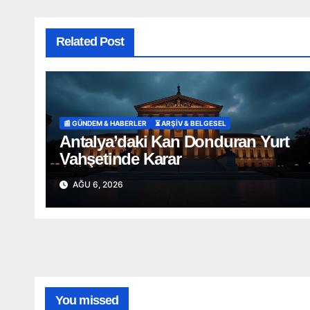
Related Post
📰 GÜNDEM & HABERLER
⏳ ARŞİV & BELGESEL
Antalya’daki Kan Donduran Yurt
Vahşetinde Karar
AĞU 6, 2026
You missed