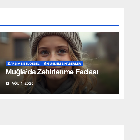
⏳ ARŞİV & BELGESEL
📰 GÜNDEM & HABERLER
Muğla’da Zehirlenme Faciası
AĞU 1, 2026