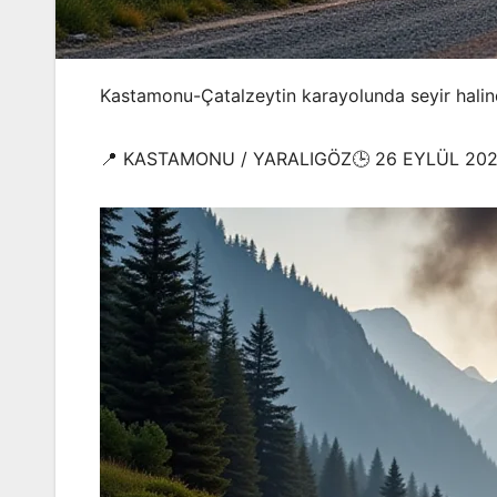
Kastamonu-Çatalzeytin karayolunda seyir halind
📍 KASTAMONU / YARALIGÖZ🕒 26 EYLÜL 202