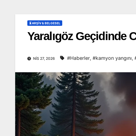
⏳ ARŞİV & BELGESEL
Yaralıgöz Geçidinde 
#Haberler
,
#kamyon yangını
,
NIS 27, 2026