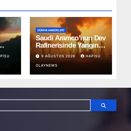
DÜNYA HABERLERI
Saudi Aramco’nun Dev
Rafinerisinde Yangın!
a
Cizan Bölgesi Alarmda
PISU
9 AĞUSTOS 2026
HAPISU
OLAYNEWS