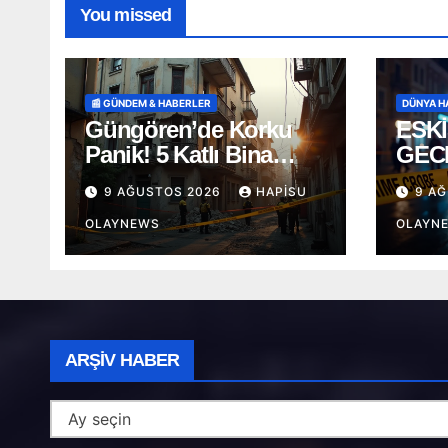
You missed
📰 GÜNDEM & HABERLER
DÜNYA H
Güngören’de Korku
ESKİ
Panik! 5 Katlı Bina
GEC
Boşaltıldı
KAV
9 AĞUSTOS 2026
HAPISU
9 A
BIÇ
OLAYNEWS
OLAYN
Arşiv
ARŞIV HABER
Haber