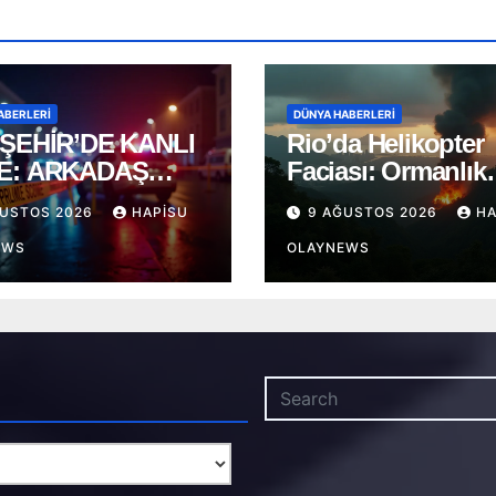
ABERLERI
DÜNYA HABERLERI
ŞEHİR’DE KANLI
Rio’da Helikopter
E: ARKADAŞ
Faciası: Ormanlık
GASINDA
Alana Çakılan Hav
ĞUSTOS 2026
HAPISU
9 AĞUSTOS 2026
HA
AKLAR KONUŞTU!
Aracında 4 Ölü
EWS
OLAYNEWS