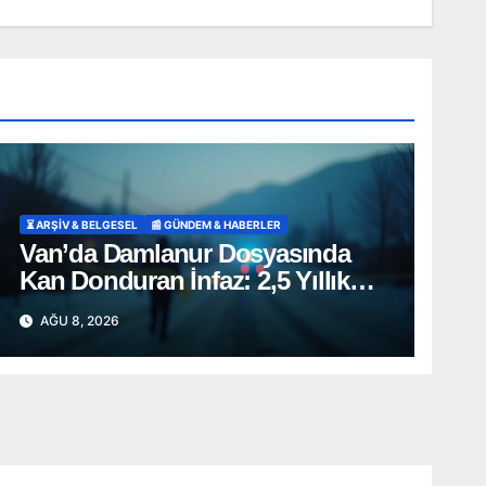
⏳ ARŞİV & BELGESEL
📰 GÜNDEM & HABERLER
Van’da Damlanur Dosyasında
Kan Donduran İnfaz: 2,5 Yıllık
‘İntihar’ Senaryosu Çöktü!
AĞU 8, 2026