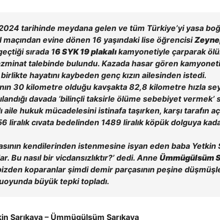
2024 tarihinde meydana gelen ve tüm Türkiye’yi yasa boğa
l maçından evine dönen 16 yaşındaki lise öğrencisi
Zeynep
eçtiği sırada 1
6 SYK 19 plakalı
kamyonetiyle çarparak ölü
r tazminat talebinde bulundu. Kazada hasar gören kamyonet
birlikte hayatını kaybeden genç kızın ailesinden istedi.
ırının 30 kilometre olduğu kavşakta 82,8 kilometre hızla sey
gılandığı davada ‘bilinçli taksirle ölüme sebebiyet vermek’ 
ı aile hukuk mücadelesini istinafa taşırken, karşı tarafın aç
56 liralık cıvata bedelinden 1489 liralık köpük dolguya kada
rasının kendilerinden istenmesine isyan eden baba Yetkin S
r. Bu nasıl bir vicdansızlıktır?’ dedi. Anne
Ümmügülsüm S
bizden koparanlar şimdi demir parçasının peşine düşmüşler’ i
uoyunda büyük tepki topladı.
etkin Sarıkaya – Ümmügülsüm Sarıkaya