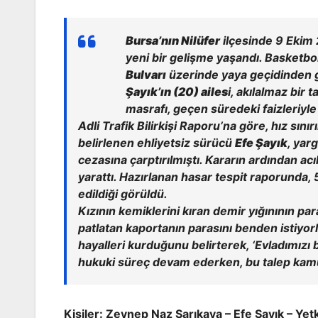
Bursa’nın Nilüfer
ilçesinde 9 Ekim 
yeni bir gelişme yaşandı. Basketbo
Bulvarı
üzerinde yaya geçidinden g
Şayık’ın (20) ailes
i, akılalmaz bi
masrafı, geçen süredeki faizleriyle 
Adli Trafik Bilirkişi Raporu’na göre, hız sın
belirlenen ehliyetsiz sürücü
Efe Şayık
, yar
cezasına çarptırılmıştı. Kararın ardından acıl
yarattı. Hazırlanan hasar tespit raporunda, 
edildiği görüldü.
Kızının kemiklerini kıran demir yığınının pa
patlatan kaportanın parasını benden istiyorla
hayalleri kurduğunu belirterek, ‘Evladımızı 
hukuki süreç devam ederken, bu talep kam
Kişiler: Zeynep Naz Sarıkaya – Efe Şayık – Y