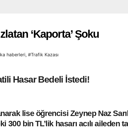
ızlatan ‘Kaporta’ Şoku
ka haberleri
,
#Trafik Kazası
ili Hasar Bedeli İstedi!
llanarak lise öğrencisi Zeynep Naz Sa
300 bin TL’lik hasarı acılı aileden tal