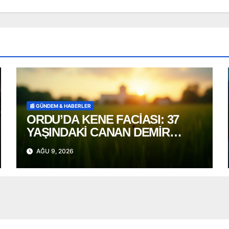
📰 GÜNDEM & HABERLER
ORDU’DA KENE FACİASI: 37
YAŞINDAKİ CANAN DEMİR
HAYATINI KAYBETTİ
AĞU 9, 2026