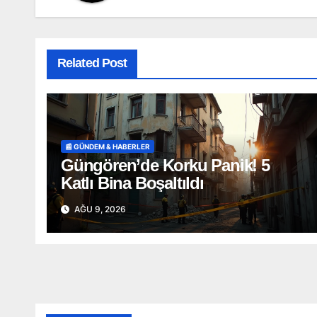
Related Post
📰 GÜNDEM & HABERLER
Güngören’de Korku Panik! 5
Katlı Bina Boşaltıldı
AĞU 9, 2026