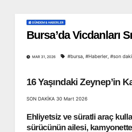
📰 GÜNDEM & HABERLER
Bursa’da Vicdanları S
#bursa
,
#Haberler
,
#son daki
MAR 31, 2026
16 Yaşındaki Zeynep’in Kat
SON DAKİKA 30 Mart 2026
Ehliyetsiz ve süratli araç ku
sürücünün ailesi, kamyonetteki 